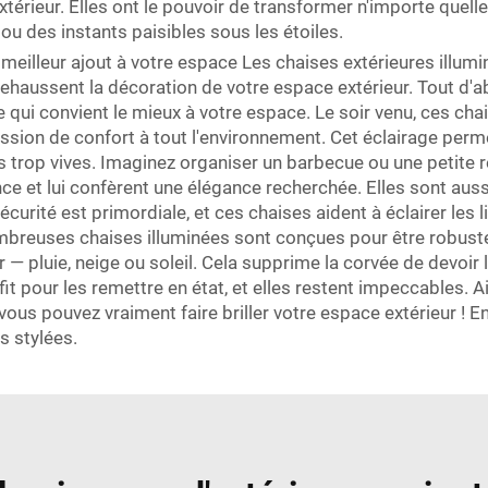
rieur. Elles ont le pouvoir de transformer n'importe quelle 
ou des instants paisibles sous les étoiles.
 meilleur ajout à votre espace Les chaises extérieures illu
t rehaussent la décoration de votre espace extérieur. Tout d'a
 qui convient le mieux à votre espace. Le soir venu, ces chai
ssion de confort à tout l'environnement. Cet éclairage perm
es trop vives. Imaginez organiser un barbecue ou une petite 
ance et lui confèrent une élégance recherchée. Elles sont aus
curité est primordiale, et ces chaises aident à éclairer les l
nombreuses chaises illuminées sont conçues pour être robust
 — pluie, neige ou soleil. Cela supprime la corvée de devoir 
it pour les remettre en état, et elles restent impeccables. A
us pouvez vraiment faire briller votre espace extérieur ! En
s stylées.