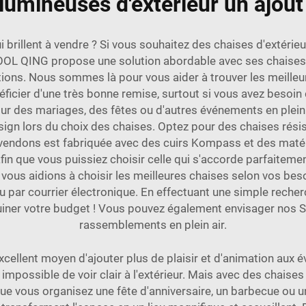
lumineuses d'extérieur un ajout
ui brillent à vendre ? Si vous souhaitez des chaises d'extér
OOL QING propose une solution abordable avec ses chaises 
tions. Nous sommes là pour vous aider à trouver les meilleur
icier d'une très bonne remise, surtout si vous avez besoin
r des mariages, des fêtes ou d'autres événements en plein a
sign lors du choix des chaises. Optez pour des chaises ré
 vendons est fabriquée avec des cuirs Kompass et des matéria
n que vous puissiez choisir celle qui s'accorde parfaitemen
vous aidions à choisir les meilleures chaises selon vos beso
ou par courrier électronique. En effectuant une simple reche
ruiner votre budget ! Vous pouvez également envisager nos
S
rassemblements en plein air.
 excellent moyen d'ajouter plus de plaisir et d'animation au
 impossible de voir clair à l'extérieur. Mais avec des chaises
vous organisez une fête d'anniversaire, un barbecue ou une