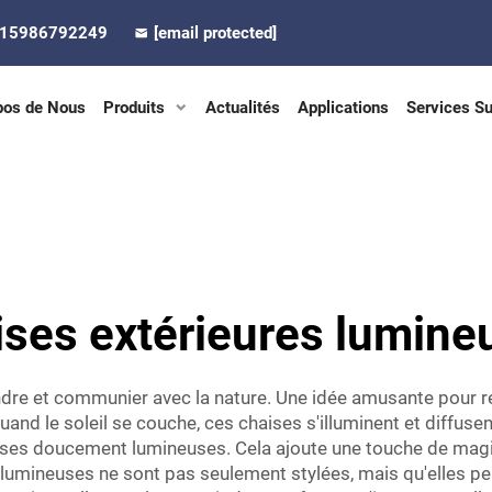
-15986792249
[email protected]
pos de Nous
Produits
Actualités
Applications
Services S
ises extérieures lumine
tendre et communier avec la nature. Une idée amusante pour 
uand le soleil se couche, ces chaises s'illuminent et diffus
aises doucement lumineuses. Cela ajoute une touche de mag
lumineuses ne sont pas seulement stylées, mais qu'elles peu