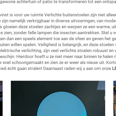
ewone achtertuin of patio te transformeren tot een ontsp
st is voor uw ruimte Verlichte buitenstoelen zijn niet alleen
 zijn namelijk verkrijgbaar in diverse uitvoeringen, van mod
ds gloeien deze stoelen zachtjes en werpen ze een warme, uit
 te zien, zonder felle lampen die insecten aantrekken. Stel u
egen dan een speels element toe aan de sfeer en geven het g
ten willen spelen. Veiligheid is belangrijk, en deze stoelen
elektrische verlichting, zijn veel verlichte stoelen robuust 
chijn. Hierdoor hoeft u ze niet meer naar binnen te halen n
 snel schoongemaakt en zien ze er weer als nieuw uit. Korto
ed écht gaan stralen! Daarnaast raden wij u aan om onze
L