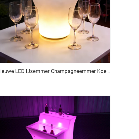
Nieuwe LED IJsemmer Champagneemmer Koeler Bierfleshouder Houdt Drank Koud