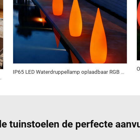
IP65 LED Waterdruppellamp oplaadbaar RGB 16 kleuren met afstandsbediening Tuin Vloerlamp
ng, oplaadbaar, speciaal voor bar en nachtclub
e tuinstoelen de perfecte aanvu