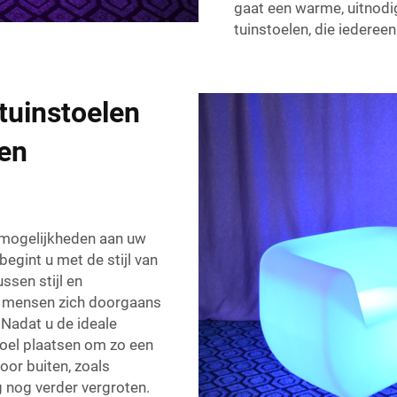
gaat een warme, uitnodig
tuinstoelen, die iederee
tuinstoelen
en
smogelijkheden aan uw
 begint u met de stijl van
ssen stijl en
ar mensen zich doorgaans
. Nadat u de ideale
stoel plaatsen om zo een
oor buiten, zoals
g nog verder vergroten.