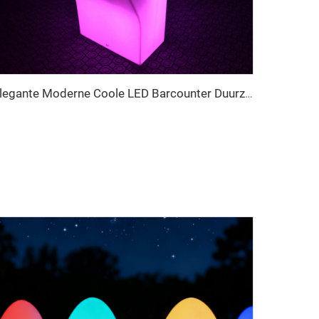
Elegante Moderne Coole LED Barcounter Duurzame Lichtgevende Kunststof Feesttafel Stijlvolle Home Bar Meubeldesign