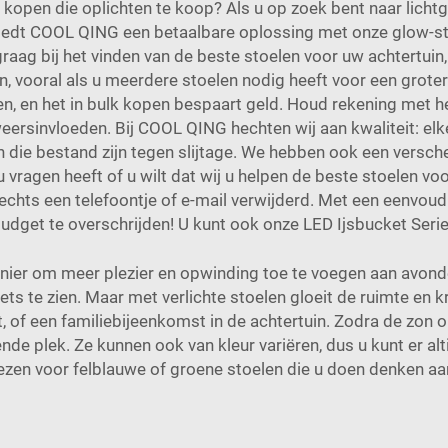
kopen die oplichten te koop? Als u op zoek bent naar lichtg
biedt COOL QING een betaalbare oplossing met onze glow-sto
graag bij het vinden van de beste stoelen voor uw achtertuin,
n, vooral als u meerdere stoelen nodig heeft voor een grote
ten, en het in bulk kopen bespaart geld. Houd rekening met h
weersinvloeden. Bij COOL QING hechten wij aan kwaliteit: elke
ie bestand zijn tegen slijtage. We hebben ook een versche
 u vragen heeft of u wilt dat wij u helpen de beste stoelen v
chts een telefoontje of e-mail verwijderd. Met een eenvou
budget te overschrijden! U kunt ook onze
LED Ijsbucket Seri
nier om meer plezier en opwinding toe te voegen aan avon
ts te zien. Maar met verlichte stoelen gloeit de ruimte en k
 of een familiebijeenkomst in de achtertuin. Zodra de zon o
nde plek. Ze kunnen ook van kleur variëren, dus u kunt er alt
zen voor felblauwe of groene stoelen die u doen denken aa