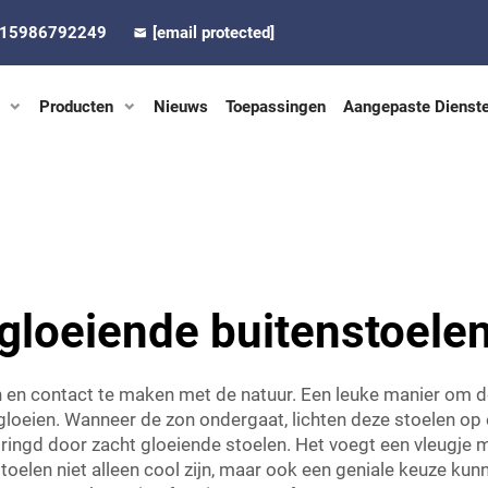
-15986792249
[email protected]
Producten
Nieuws
Toepassingen
Aangepaste Dienst
gloeiende buitenstoele
 en contact te maken met de natuur. Een leuke manier om de
gloeien. Wanneer de zon ondergaat, lichten deze stoelen op 
omringd door zacht gloeiende stoelen. Het voegt een vleugje
elen niet alleen cool zijn, maar ook een geniale keuze kunne