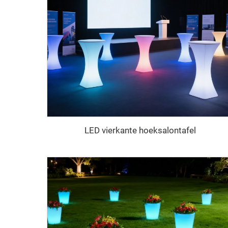
LED vierkante hoeksalontafel