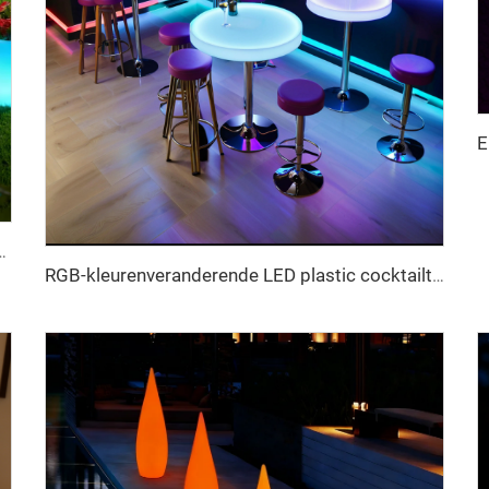
de verlichting, waterdichte buiten bloempot te gebruiken als vloervase
RGB-kleurenveranderende LED plastic cocktailtafel met ledverlichting voor thuis, restaurant, feest, eethoek, woonkamer, evenementenmeubilair