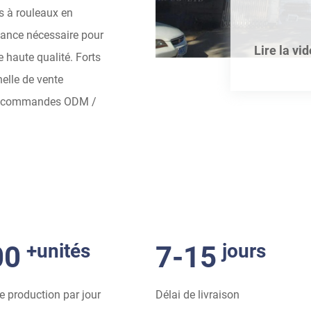
s à rouleaux en
iance nécessaire pour
Lire la vi
 haute qualité. Forts
elle de vente
les commandes ODM /
+unités
jours
00
7-15
e production par jour
Délai de livraison