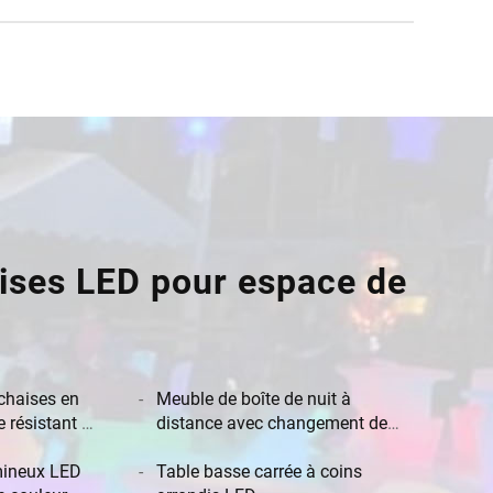
haises LED pour espace de
chaises en
Meuble de boîte de nuit à
 résistant à
distance avec changement de
érieur LED
couleur RVB, comptoir de bar
ments
umineux LED
LED en plastique étanche pour
Table basse carrée à coins