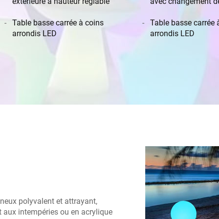
extérieure à hauteur réglable
avec changement de
décorations fraîches
Table basse carrée à coins
comptoir de bar LE
Table basse carrée 
arrondis LED
extérieur, boîte de nu
arrondis LED
neux polyvalent et attrayant,
nt aux intempéries ou en acrylique