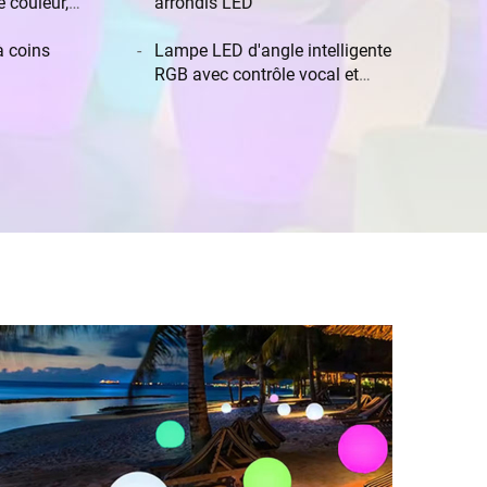
 couleur,
extérieur, mobilier de fête
arrondis LED
 pour fêtes,
D pour
à coins
Lampe LED d'angle intelligente
it
RGB avec contrôle vocal et
musical pour décoration de jeu à
domicile