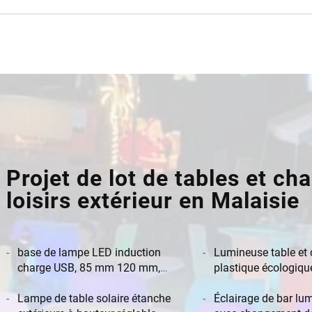
Projet de lot de tables et c
loisirs extérieur en Malaisie
base de lampe LED induction
Lumineuse table et 
charge USB, 85 mm 120 mm,
plastique écologique
remplacement de batterie LED
l'eau, mobilier d'ext
Lampe de table solaire étanche
pour fêtes et événe
Éclairage de bar l