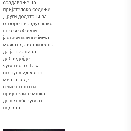
создавање на
пријателско седење.
Други додатоци за
отворен воздух, како
што се обоени
јастаси или ќебиња,
можат дополнително
да ја прошират
добредојде
чувството. Така
станува идеално
место каде
семејството и
пријателите можат
да се забавуваат
надвор.