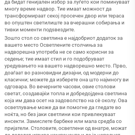
да бидат генијален избор за луѓето кои поминуваат
многу време надвор. Тие имаат можност да
трансформираат секој просечен двор или тераса
во опуштен светилиште за вчерашни собирања и
тивки моменти подѕвездите.
Зошто стол со светлина е најдобриот додаток за
вашето место Осветлените столчиња за
надворешна употреба не се само корисни за
седење; тие имаат стил и го подобруваат
уредувањето на вашето надворешно место. Прво,
доаѓаат во разновидни дизајни, од модерни до
класични; можете да изберете она што најмногу ви
одговара. Во вечерните часови, овие столови
светат, создавајќи топла и добредојдена светлина
која им дава осет на задоволство на сè околу. Ова
осветлување може да ви помогне да гледате во
ноќта, но без јаки светлини кои привлекуваат
инсекти. Замислете барбеке или мала средба со
пријатели. Столовите, осветлени од внатре, можат
да додадат игрива компонента и да ја наполнат