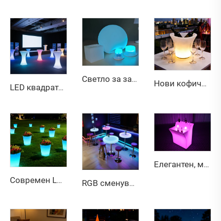
Светло за замена на намештај, LED единица 5V извор на светлина, LED батерија, украс за дома, преполнливо RGB светло
Нови кофички за лед со LED осветлување, кофички за шампањец, ладилници, држачи за флаши пиво, одржуваат газираните пијалаци студени
LED квадратен јаглен сто за кафе
Елегантен, модерен, фино осветлен LED бар шанец, трајна пластика, светлечка маса за забави, стилски дизајн на мебел за домашен бар
Современ LED округол пластичен саксија со менување боја, водонепропустлив цветен саксиј за отворен простор, користена како под ваза
RGB сменувачки боја LED пластичен барман стол со ЛЕД светлина за дом, ресторант, забава, трпезарија, дневна соба, настан, мебел