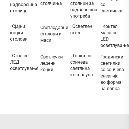
столчиња
столици за
надворешна
со
надворешна
столица
светлинки
употреба
Сјајни
Осветлен
Коктел
Светлодавни
коцки
стол
маса со
столови и
столови
LED
маси
осветлување
Стол со
Топка со
Светлечки
Градински
ЛЕД
сончева
ледени
светилки
осветлување
светлина
коцки
со сончева
која плувa
енергија
во форма
на лопка