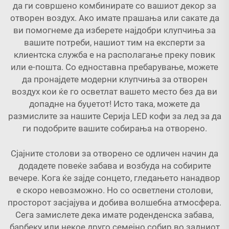
да ги совршено комбинирате со вашиот декор за
отворен воздух. Ако имате прашања или сакате да
ви помогнеме да изберете најдобри клупчиња за
вашите потреби, нашиот тим на експерти за
клиентска служба е на располагање преку повик
или е-пошта. Со едноставна пребарување, можете
да пронајдете модерни клупчиња за отворен
воздух кои ќе го осветлат вашето место без да ви
допадне на буџетот! Исто така, можете да
размислите за нашите
Серија LED кофи за лед
за да
ги подобрите вашите собирања на отворено.
Сјајните столови за отворено се одличен начин да
додадете повеќе забава и возбуда на собирите
вечере. Кога ќе зајде сонцето, гледањето нанадвор
е скоро невозможно. Но со осветлени столови,
просторот засјајува и добива волшебна атмосфера.
Сега замислете дека имате роденденска забава,
барбеку или некое друго семејно собир во задниот