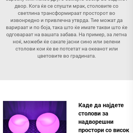
двор. Кога ќе се спушти мрак, столовите со
светлина трансформираат просторот во
извонредно и привлечна утврда. Тие можат да
варираат и по боја, така што ќе имате такви што ќе
одговараат на вашата забава. На пример, за летна
ноќ, можеби ќе сакате јасни сино или зелени
столови кои ќе ве потсетат на океанот или
цветовите во градината.
Каде да најдете
столови за
надворешни
простори со висок