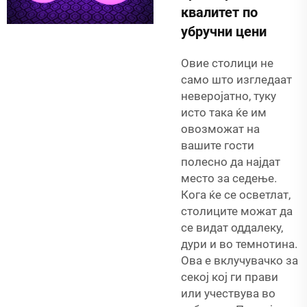
квалитет по
убручни цени
Овие столици не
само што изгледаат
неверојатно, туку
исто така ќе им
овозможат на
вашите гости
полесно да најдат
место за седење.
Кога ќе се осветлат,
столиците можат да
се видат оддалеку,
дури и во темнотина.
Ова е вклучувачко за
секој кој ги прави
или учествува во