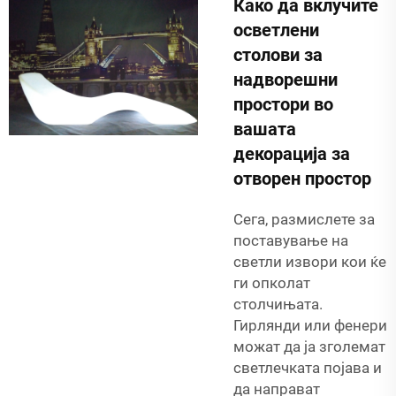
Како да вклучите
осветлени
столови за
надворешни
простори во
вашата
декорација за
отворен простор
Сега, размислете за
поставување на
светли извори кои ќе
ги опколат
столчињата.
Гирлянди или фенери
можат да ја зголемат
светлечката појава и
да направат