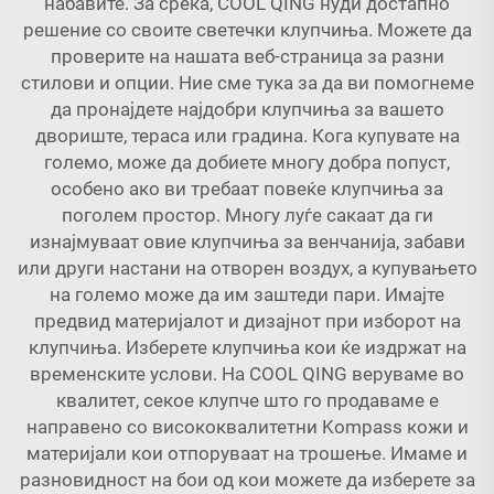
набавите. За среќа, COOL QING нуди достапно
решение со своите светечки клупчиња. Можете да
проверите на нашата веб-страница за разни
стилови и опции. Ние сме тука за да ви помогнеме
да пронајдете најдобри клупчиња за вашето
двориште, тераса или градина. Кога купувате на
големо, може да добиете многу добра попуст,
особено ако ви требаат повеќе клупчиња за
поголем простор. Многу луѓе сакаат да ги
изнајмуваат овие клупчиња за венчанија, забави
или други настани на отворен воздух, а купувањето
на големо може да им заштеди пари. Имајте
предвид материјалот и дизајнот при изборот на
клупчиња. Изберете клупчиња кои ќе издржат на
временските услови. На COOL QING веруваме во
квалитет, секое клупче што го продаваме е
направено со висококвалитетни Kompass кожи и
материјали кои отпоруваат на трошење. Имаме и
разновидност на бои од кои можете да изберете за