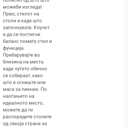
полесно од што што
можеби изгледа!
Прво, стилот на
столи е каде што
започнувате. Клучот
е да се постигне
баланс помеѓу стил и
функција.
Пребарувајте во
близина на места
каде луѓето обично
се собираат, како
што е огниште или
маса за пикник. По
наоѓањето на
идеалното место,
можете да ги
распоредите столите
од секоја страна за