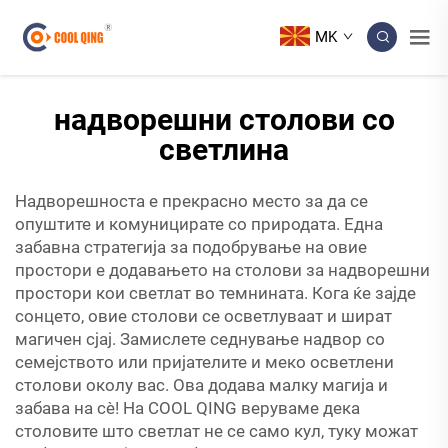
MK
надворешни столови со
светлина
Надворешноста е прекрасно место за да се
опуштите и комуницирате со природата. Една
забавна стратегија за подобрување на овие
простори е додавањето на столови за надворешни
простори кои светлат во темнината. Кога ќе зајде
сонцето, овие столови се осветлуваат и шират
магичен сјај. Замислете седнување надвор со
семејството или пријателите и меко осветлени
столови околу вас. Ова додава малку магија и
забава на сè! На COOL QING веруваме дека
столовите што светлат не се само кул, туку можат