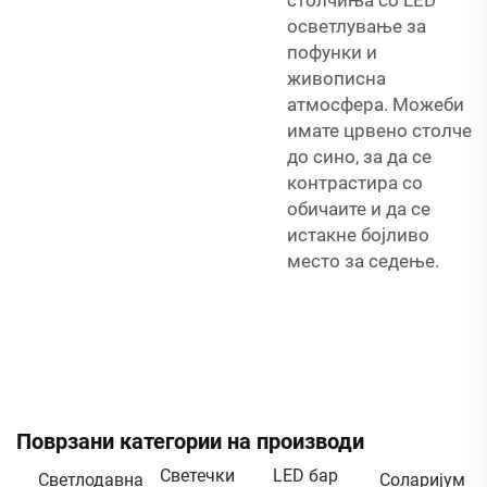
столчиња со LED
осветлување за
пофунки и
живописна
атмосфера. Можеби
имате црвено столче
до сино, за да се
контрастира со
обичаите и да се
истакне бојливо
место за седење.
Поврзани категории на производи
Светечки
LED бар
Светлодавна
Соларијум