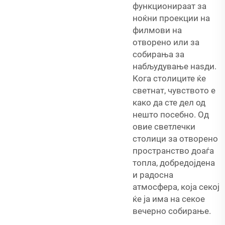
функционираат за
ноќни проекции на
филмови на
отворено или за
собирања за
набљудување наѕди.
Кога столиците ќе
светнат, чувството е
како да сте дел од
нешто посебно. Од
овие светлечки
столици за отворено
пространство доаѓа
топла, добредојдена
и радосна
атмосфера, која секој
ќе ја има на секое
вечерно собирање.