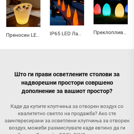
Преклоплива светлина на јид со автиска светлина RGB IP65 со дистанциско управување
IP65 LED Лампа во облик на капка вода преклоплива RGB 16 бои со дистанциско управување Градина Лампа за под
Преносен LED кофичет за лед за бар и ноќен клуб со далечинско управување, 16 бои и можност за полнење
Што ги прави осветлените столови за
надворешни простори совршено
дополнение за вашиот простор?
Каде да купите клупчиња за отворен воздух со
квалитетно светло на продажба? Ако сте
заинтересирани за осветлени клупчиња за отворен
воздух, можеби размислувате каде евтино да ги