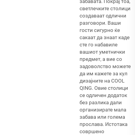
забавата. Покрај тоа,
светлечките столици
создаваат одлични
разговори. Ваши
гости сигурно ќе
сакаат да знаат каде
сте го набавиле
вашиот уметнички
предмет, а вие со
задоволство можете
да им кажете за кул
дизајните на COOL
QING. Овие столици
се одличен додаток
без разлика дали
организирате мала
забава или голема
прослава. Истотака
совршено