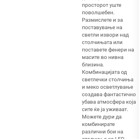
просторот уште
поволшебен.
Размислете и за
поставување на
светли извори над
столчињата или
поставете фенери на
масите во нивна
близина.
Комбинацијата од
светлечки столчиња
и меко осветлување
создава фантастично
убава атмосфера која
сите ќе ја уживаат.
Можете дури да
комбинирате
различни бои на