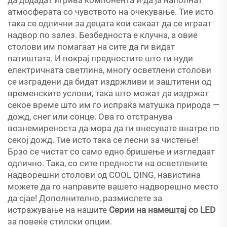
атмосферата со чувството на очекување. Тие исто
така се одлични за децата кои сакаат да се играат
надвор по залез. Безбедноста е клучна, а овие
столови им помагаат на сите да ги видат
патиштата. И покрај предностите што ги нуди
електричната светлина, многу осветлени столови
се изградени да бидат издржливи и заштитени од
временските услови, така што можат да издржат
секое време што им го испраќа матушка природа —
дожд, снег или сонце. Ова го отстранува
вознемиреноста да мора да ги внесувате внатре по
секој дожд. Тие исто така се лесни за чистење!
Брзо се чистат со само едно бришење и изгледаат
одлично. Така, со сите предности на осветлените
надворешни столови од COOL QING, навистина
можете да го направите вашето надворешно место
да сјае! Дополнително, размислете за
истражување на нашите
Серии на намештај со LED
за повеќе стилски опции.