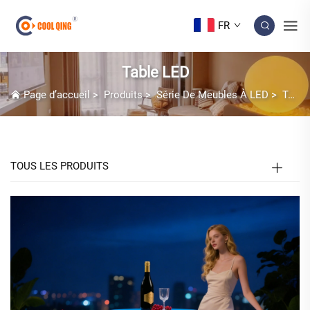
FR
Table LED
Page d’accueil
>
Produits
>
Série De Meubles À LED
>
Table LED
TOUS LES PRODUITS