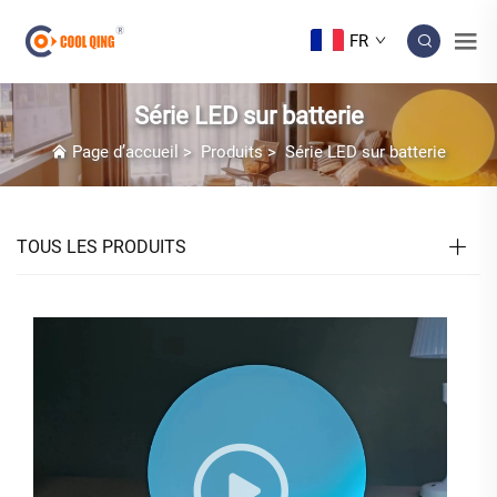
FR
Série LED sur batterie
Page d’accueil
>
Produits
>
Série LED sur batterie
TOUS LES PRODUITS