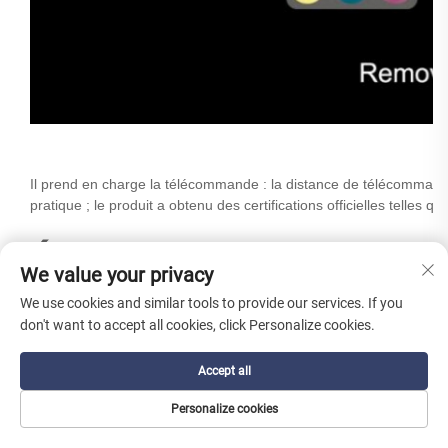
Il prend en charge la télécommande : la distance de télécomman
pratique ; le produit a obtenu des certifications officielles telle
Étanchéité IP65 :
We value your privacy
We use cookies and similar tools to provide our services. If you
don't want to accept all cookies, click Personalize cookies.
Accept all
Personalize cookies