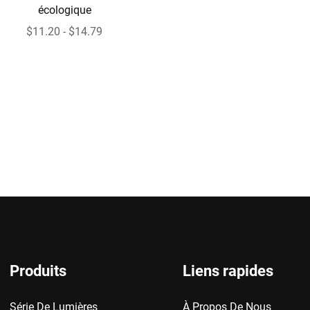
écologique
$11.20 - $14.79
Produits
Liens rapides
Série De Lumières
À Propos De Nous