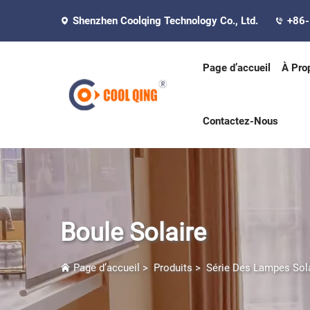
Shenzhen Coolqing Technology Co., Ltd.
+86
Page d’accueil
À Pro
Contactez-Nous
Boule Solaire
Page d’accueil
>
Produits
>
Série Des Lampes Sol