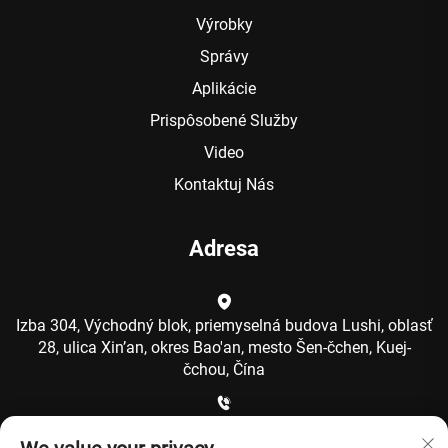
Výrobky
Správy
Aplikácie
Prispôsobené Služby
Video
Kontaktuj Nás
Adresa
Izba 304, Východný blok, priemyselná budova Lushi, oblasť
28, ulica Xin’an, okres Bao'an, mesto Šen-čchen, Kuej-
čchou, Čína
+86-15986792249