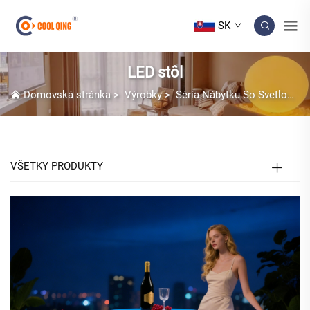
SK
LED stôl
Domovská stránka
>
Výrobky
>
Séria Nábytku So Svetlom LED
VŠETKY PRODUKTY