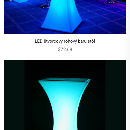
LED štvorcový rohový baru stôl
$72.69