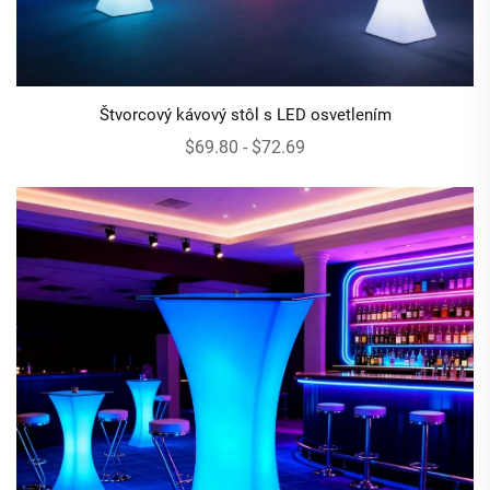
Štvorcový kávový stôl s LED osvetlením
$69.80 - $72.69