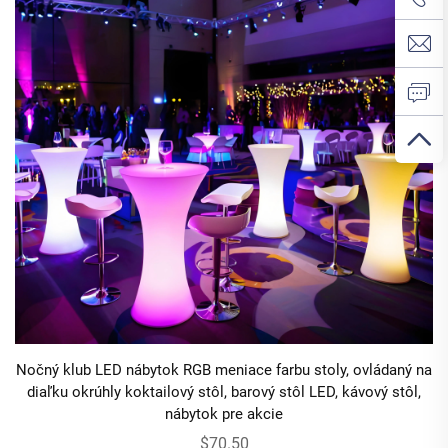
Nočný klub LED nábytok RGB meniace farbu stoly, ovládaný na
diaľku okrúhly koktailový stôl, barový stôl LED, kávový stôl,
nábytok pre akcie
$70.50