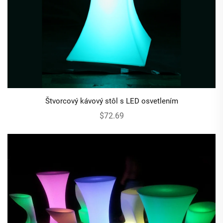
Štvorcový kávový stôl s LED osvetlením
$72.69