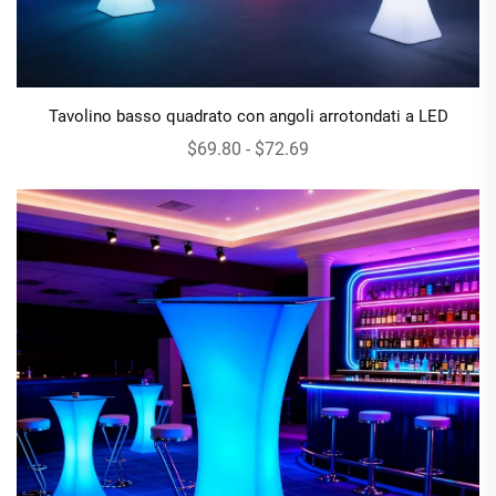
Tavolino basso quadrato con angoli arrotondati a LED
$69.80 - $72.69