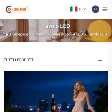
IT
Tavolo LED
Homepage
>
Prodotti
>
Serie Mobili A LED
>
Tavolo LED
TUTTI I PRODOTTI