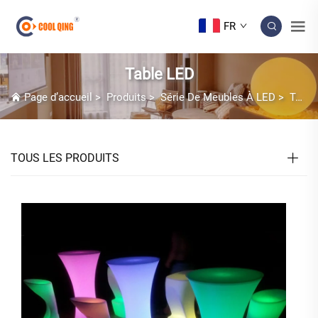
FR
Table LED
Page d’accueil
>
Produits
>
Série De Meubles À LED
>
Table LED
TOUS LES PRODUITS