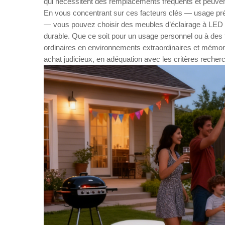
qui nécessitent des remplacements fréquents et peuven
En vous concentrant sur ces facteurs clés — usage prévu
— vous pouvez choisir des meubles d’éclairage à LED q
durable. Que ce soit pour un usage personnel ou à des
ordinaires en environnements extraordinaires et mémor
achat judicieux, en adéquation avec les critères recher