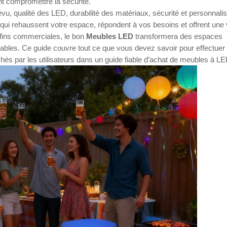
t compromettre la sécurité.
, qualité des LED, durabilité des matériaux, sécurité et personnalis
ui rehaussent votre espace, répondent à vos besoins et offrent une 
 fins commerciales, le bon
Meubles LED
transformera des espaces
ables. Ce guide couvre tout ce que vous devez savoir pour effectuer
chés par les utilisateurs dans un guide fiable d’achat de meubles à LE