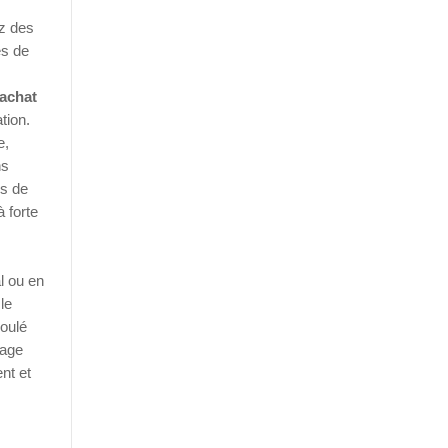
ez des
es de
achat
tion.
e,
ns
es de
 forte
l ou en
le
moulé
rage
nt et