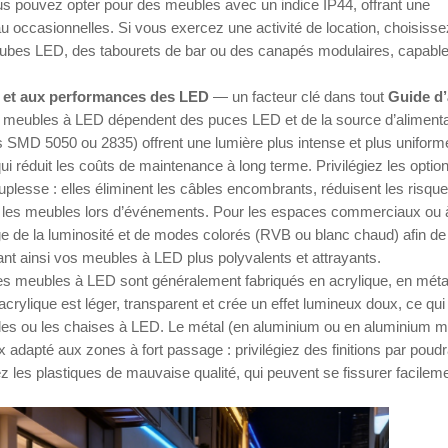
ous pouvez opter pour des meubles avec un indice IP44, offrant une
au occasionnelles. Si vous exercez une activité de location, choisiss
 cubes LED, des tabourets de bar ou des canapés modulaires, capabl
ité et aux performances des LED
— un facteur clé dans tout
Guide d’
vos meubles à LED dépendent des puces LED et de la source d’alimenta
 SMD 5050 ou 2835) offrent une lumière plus intense et plus uniform
i réduit les coûts de maintenance à long terme. Privilégiez les optio
uplesse : elles éliminent les câbles encombrants, réduisent les risqu
t les meubles lors d’événements. Pour les espaces commerciaux ou à
e de la luminosité et de modes colorés (RVB ou blanc chaud) afin de
ant ainsi vos meubles à LED plus polyvalents et attrayants.
. Les meubles à LED sont généralement fabriqués en acrylique, en méta
rylique est léger, transparent et crée un effet lumineux doux, ce qui 
tables ou les chaises à LED. Le métal (en aluminium ou en aluminium 
ux adapté aux zones à fort passage : privilégiez des finitions par poud
tez les plastiques de mauvaise qualité, qui peuvent se fissurer facileme