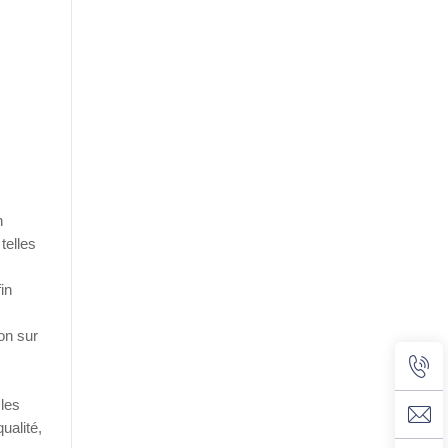
n
telles
in
on sur
 les
ualité,