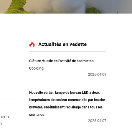
Actualités en vedette
Clôture réussie de l'activité de badminton
Coolqing
2026-04-09
Nouvelle sortie : lampe de bureau LED à deux
températures de couleur commandée par touche
brevetée, redéfinissant l’éclairage dans tous les
scénarios
rieure
2026-04-07
n