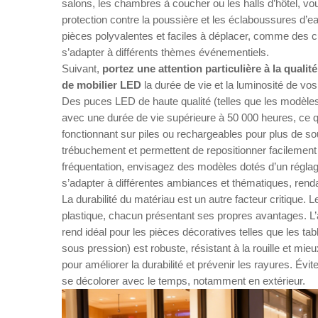
salons, les chambres à coucher ou les halls d’hôtel, v
protection contre la poussière et les éclaboussures d’e
pièces polyvalentes et faciles à déplacer, comme des
s’adapter à différents thèmes événementiels.
Suivant,
portez une attention particulière à la qual
de mobilier LED
la durée de vie et la luminosité de 
Des puces LED de haute qualité (telles que les modèles
avec une durée de vie supérieure à 50 000 heures, ce qu
fonctionnant sur piles ou rechargeables pour plus de so
trébuchement et permettent de repositionner facilemen
fréquentation, envisagez des modèles dotés d’un réglag
s’adapter à différentes ambiances et thématiques, rend
La durabilité du matériau est un autre facteur critique
plastique, chacun présentant ses propres avantages. L’ac
rend idéal pour les pièces décoratives telles que les 
sous pression) est robuste, résistant à la rouille et mie
pour améliorer la durabilité et prévenir les rayures. Évi
se décolorer avec le temps, notamment en extérieur.