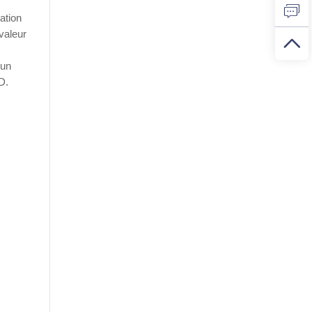
ation
valeur
 un
D.