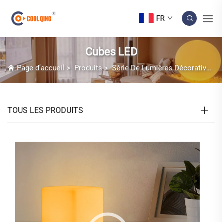
FR
Cubes LED
Page d’accueil
>
Produits
>
Série De Lumières Décoratives
TOUS LES PRODUITS