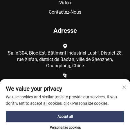
Vidéo
Contactez-Nous
Adresse
Salle 304, Bloc Est, Bâtiment industriel Lushi, District 28,
rue Xin’an, district de Bao'an, ville de Shenzhen,
Guangdong, Chine
+86-15986792249
We value your privacy
We use cookies and similar tools to provide our services. If you
[email protected]
don't want to accept all cookies, click Personalize cookies.
Accept all
Copyright © Shenzhen Coolqing Technology Co., Ltd. Tous
Personalize cookies
droits réservés -
Politique de confidentialité
-
Blogue