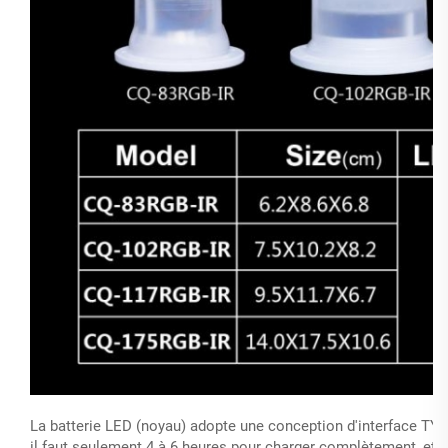
La batterie LED (noyau) adopte une conception d'interface TYP
il faut seulement 4 à 6 heures pour charger complètement, et l