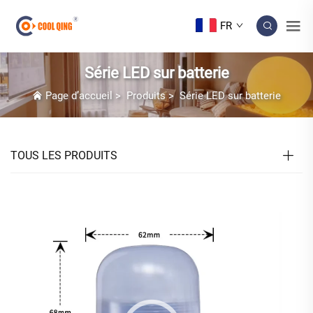
FR
Série LED sur batterie
Page d’accueil
>
Produits
>
Série LED sur batterie
TOUS LES PRODUITS