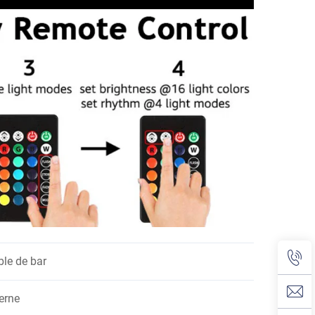
le de bar
erne