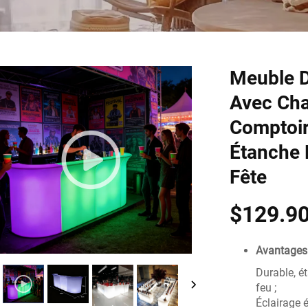
Meuble D
Avec Ch
Comptoir
Étanche P
Fête
$129.90
Avantages 
Durable, ét
feu ;
Éclairage 