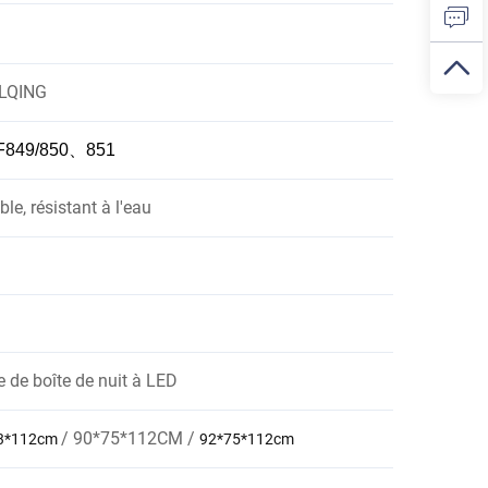
LQING
F849/850、851
le, résistant à l'eau
e de boîte de nuit à LED
/ 90*75*112CM /
3*112cm
92*75*112cm