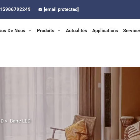
-15986792249
[email protected]
pos De Nous
Produits
Actualités
Applications
Service
ED
>
Barre LED