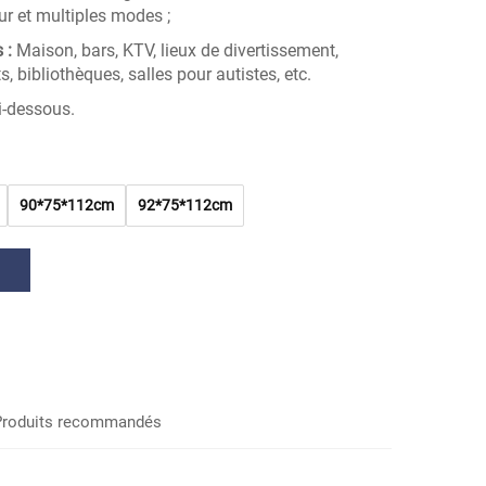
ur et multiples modes ;
s :
Maison, bars, KTV, lieux de divertissement,
 bibliothèques, salles pour autistes, etc.
i-dessous.
90*75*112cm
92*75*112cm
s
Produits recommandés