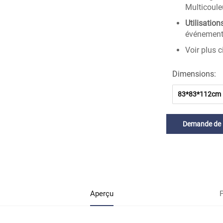
Multicoule
Utilisation
événements,
Voir plus c
Dimensions:
83*83*112cm
Demande de
renseignement
Aperçu