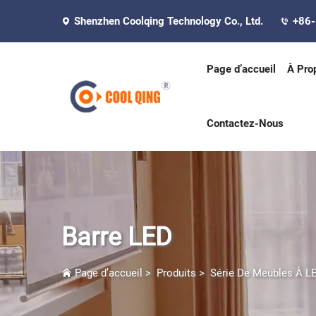
Shenzhen Coolqing Technology Co., Ltd.
+86
Page d’accueil
À Pro
Contactez-Nous
Barre LED
Page d’accueil
>
Produits
>
Série De Meubles À L