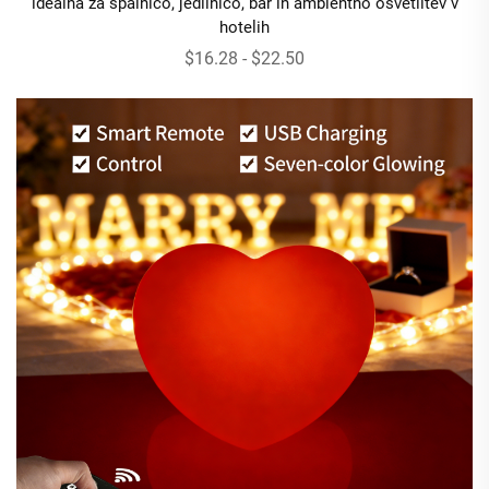
idealna za spalnico, jedilnico, bar in ambientno osvetlitev v
hotelih
$16.28 - $22.50