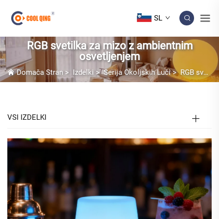
SL
RGB svetilka za mizo z ambientnim
osvetljenjem
Domača Stran
>
Izdelki
>
Serija Okoljskih Luči
>
RGB svetilka za mizo z ambientnim osvetljenjem
VSI IZDELKI