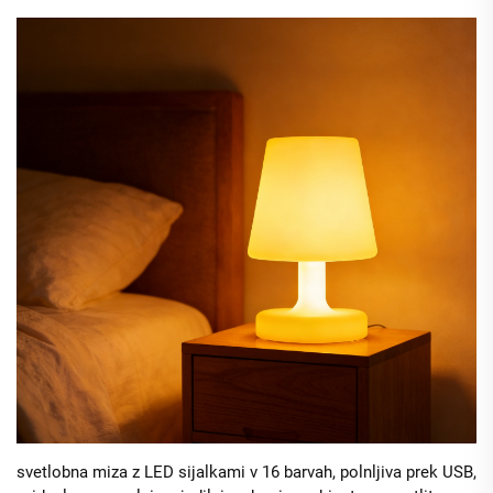
svetlobna miza z LED sijalkami v 16 barvah, polnljiva prek USB,