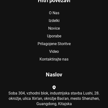
Hitri povezavi
O Nas
Izdelki
Novice
Uporabe
Prilagojene Storitve
Video
Kontaktirajte nas
Naslov
Soba 304, vzhodni blok, industrijska stavba Lushi, 28.
okrožje, ulica Xin’an, okrožje Bao'an, mesto Shenzhen,
Guangdong, Kitajska