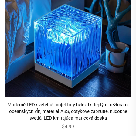
Moderné LED svetelné projektory hviezd s teplými režimami
oceánskych vĺn, materiál ABS, dotykové zapnutie, hudobné
svetlá, LED kmitajúca matícová doska
$4.99