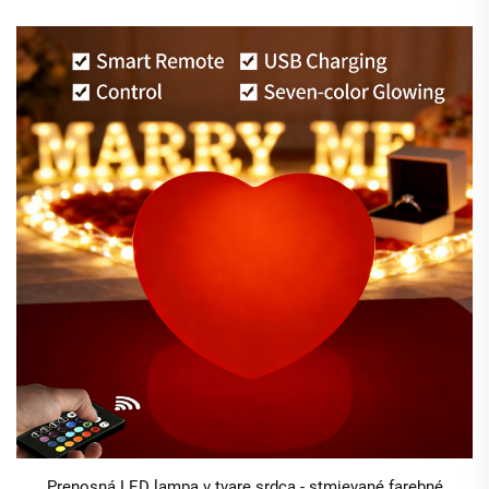
Prenosná LED lampa v tvare srdca - stmievané farebné