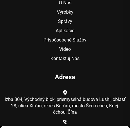
O Nás
Výrobky
Správy
Aplikácie
Prispôsobené Služby
Video
Kontaktuj Nás
Adresa
Izba 304, Východný blok, priemyselná budova Lushi, oblasť
28, ulica Xin’an, okres Bao'an, mesto Šen-čchen, Kuej-
čchou, Čína
+86-15986792249