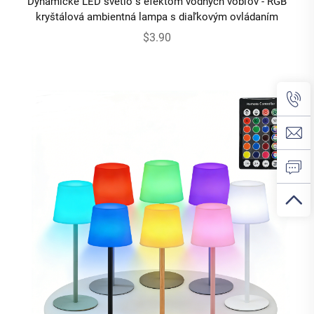
Dynamické LED svetlo s efektom vodných vôbľov - RGB
kryštálová ambientná lampa s diaľkovým ovládaním
$3.90