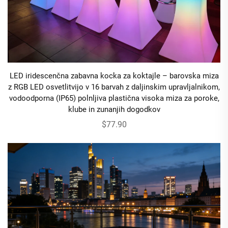
LED iridescenčna zabavna kocka za koktajle – barovska miza
z RGB LED osvetlitvijo v 16 barvah z daljinskim upravljalnikom,
vodoodporna (IP65) polnljiva plastična visoka miza za poroke,
klube in zunanjih dogodkov
$77.90