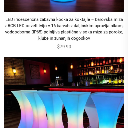
LED iridescenčna zabavna kocka za koktajle – barovska miza
z RGB LED osvetlitvijo v 16 barvah z daljinskim upravljalnikom,
vodoodporna (IP65) polnljiva plastična visoka miza za poroke,
klube in zunanjih dogodkov
$79.90