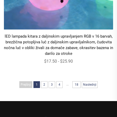
lED lampada kitara z daljinskim upravljanjem RGB v 16 barvah,
brezžična potopljiva luč z daljinskim upravljalnikom, čudovita
nočna luč v obliki živali za domače zabave, okrasitev bazena in
darilo za otroke
$17.50 - $25.90
...
Prejšnji
1
2
3
4
18
Naslednji