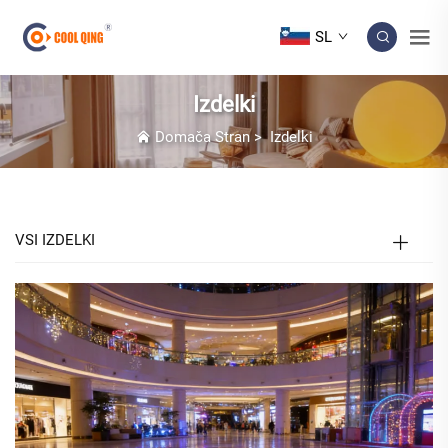
SL
Izdelki
Domača Stran
>
Izdelki
VSI IZDELKI