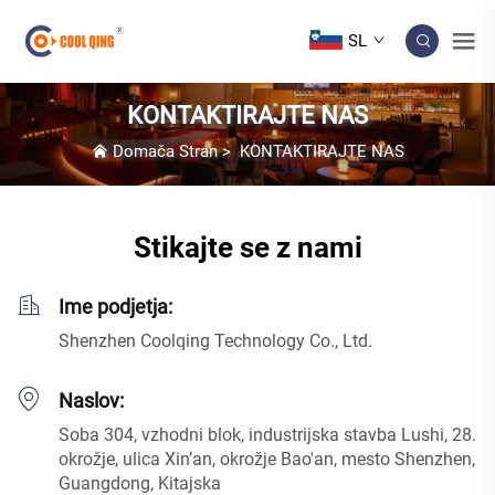
SL
KONTAKTIRAJTE NAS
Domača Stran
>
KONTAKTIRAJTE NAS
Stikajte se z nami
Ime podjetja:
Shenzhen Coolqing Technology Co., Ltd.
Naslov:
Soba 304, vzhodni blok, industrijska stavba Lushi, 28.
okrožje, ulica Xin’an, okrožje Bao'an, mesto Shenzhen,
Guangdong, Kitajska