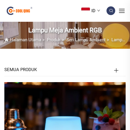
ID
Lampu Meja Ambient RGB
Halaman Utama
>
Produk
>
Seri Lampu Ambient
>
Lampu Meja Ambient RGB
SEMUA PRODUK