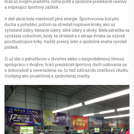
hrali so svojimi priateľmi, voľne potili a spoločne predstavili vášnivý
a inšpirujúci športový zážitok.
V deň akcie bola miestnosť plná energie. Športovcovia boli plní
ducha a pohybliví, pričom sa striedali napínavé kroky, ako sú
vyčistené údery, klesacie údery, silné údery a skoky. Biela periečka sa
vznášala vzduchom, body sa striedali a z okraja ihriska sa ozývali
povzbudzujúce kriky. Každý presný úder a spoločná snaha vyvolali
potlesk.
Či už išlo o jednotlivcov v štvorhre alebo o bezproblémovú tímovú
spoluprácu v dvojhre, hráči preukázali športový duch usilovania sa
o dokonalosť a neveriadenia sa, čo tiež zdôraznilo značkovú vitalitu
Coolqing ako proaktívnej a zjednotenej značky.