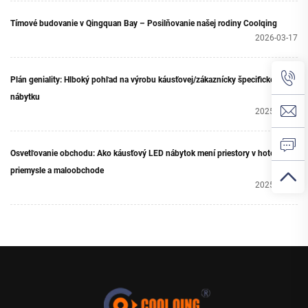
Tímové budovanie v Qingquan Bay – Posilňovanie našej rodiny Coolqing
2026-03-17
Plán geniality: Hlboký pohľad na výrobu káusťovej/zákaznícky špecifickej LED
nábytku
2025-11-06
Osvetľovanie obchodu: Ako káusťový LED nábytok mení priestory v hotelovom
priemysle a maloobchode
2025-11-13