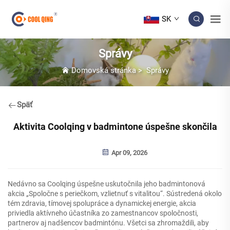
SK
Správy
Domovská stránka
>
Správy
Späť
Aktivita Coolqing v badmintone úspešne skončila
Apr 09, 2026
Nedávno sa Coolqing úspešne uskutočnila jeho badmintonová
akcia „Spoločne s periečkom, vzlietnuť s vitalitou“. Sústredená okolo
tém zdravia, tímovej spolupráce a dynamickej energie, akcia
priviedla aktívneho účastníka zo zamestnancov spoločnosti,
partnerov aj nadšencov badmintónu. Všetci sa zhromaždili, aby