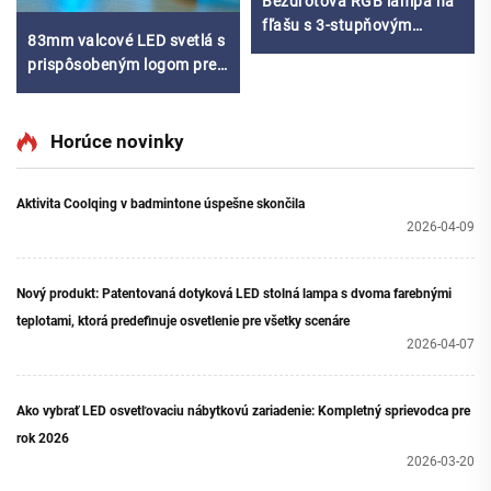
Bezdrôtová RGB lámpa na
fľašu s 3-stupňovým
83mm valcové LED svetlá s
stmievaním
prispôsobeným logom pre
dekoráciu stola
Horúce novinky
Aktivita Coolqing v badmintone úspešne skončila
2026-04-09
Nový produkt: Patentovaná dotyková LED stolná lampa s dvoma farebnými
teplotami, ktorá predefinuje osvetlenie pre všetky scenáre
2026-04-07
Ako vybrať LED osvetľovaciu nábytkovú zariadenie: Kompletný sprievodca pre
rok 2026
2026-03-20