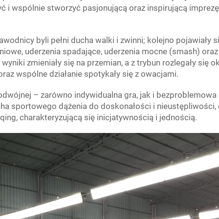
ć i wspólnie stworzyć pasjonującą oraz inspirującą imprezę
wodnicy byli pełni ducha walki i zwinni; kolejno pojawiały s
eniowe, uderzenia spadające, uderzenia mocne (smash) oraz
wyniki zmieniały się na przemian, a z trybun rozlegały się o
oraz wspólne działanie spotykały się z owacjami.
 podwójnej – zarówno indywidualna gra, jak i bezproblemowa
a sportowego dążenia do doskonałości i nieustępliwości,
ng, charakteryzującą się inicjatywnością i jednością.