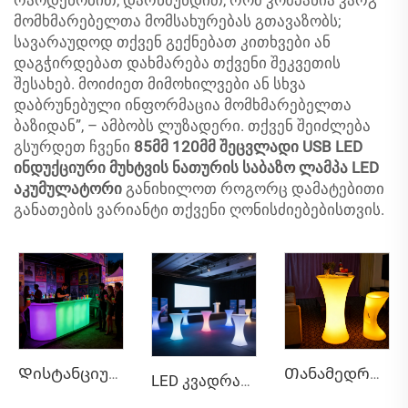
მომხმარებელთა მომსახურებას გთავაზობს;
სავარაუდოდ თქვენ გექნებათ კითხვები ან
დაგჭირდებათ დახმარება თქვენი შეკვეთის
შესახებ. მოიძიეთ მიმოხილვები ან სხვა
დაბრუნებული ინფორმაცია მომხმარებელთა
ბაზიდან”, – ამბობს ლუზადერი. თქვენ შეიძლება
გსურდეთ ჩვენი
85მმ 120მმ შეცვლადი USB LED
ინდუქციური მუხტვის ნათურის საბაზო ლამპა LED
აკუმულატორი
განიხილოთ როგორც დამატებითი
განათების ვარიანტი თქვენი ღონისძიებებისთვის.
Დისტანციური მართვის RGB ფერის შემცვლელი ღობინოს ავეჯი წყალგამძლე გარე პლასტმასის LED ბარის თაღოვანი საზოგადო ავეჯი
Თანამედროვე დიზაინის ხელშეკრულებადი LED პლასტმასის ბარაყის სავარძლების კომპლექტი, სახლისთვის, საცხოვრებელი ოთახი, სასტუმრო, მაღაზია, წვეულებების მაგიდა, ავეჯი, წყალგამძლე, გამძლე
LED კვადრატული კუთხის საფენი