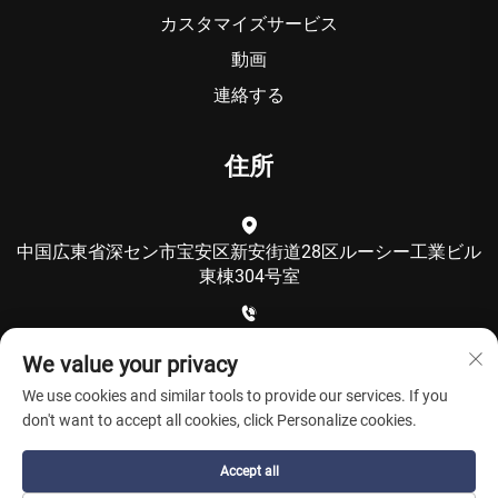
カスタマイズサービス
動画
連絡する
住所
中国広東省深セン市宝安区新安街道28区ルーシー工業ビル
東棟304号室
+86-15986792249
We value your privacy
We use cookies and similar tools to provide our services. If you
[email protected]
don't want to accept all cookies, click Personalize cookies.
Accept all
Copyright © 深セン・クーリンテクノロジー有限公司 All