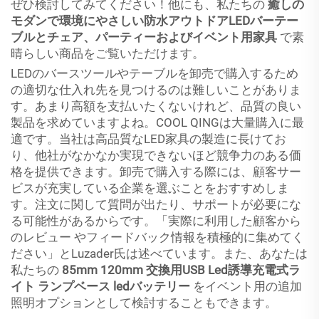
ぜひ検討してみてください！他にも、私たちの
癒しの
モダンで環境にやさしい防水アウトドアLEDバーテー
ブルとチェア、パーティーおよびイベント用家具
で素
晴らしい商品をご覧いただけます。
LEDのバースツールやテーブルを卸売で購入するため
の適切な仕入れ先を見つけるのは難しいことがありま
す。あまり高額を支払いたくないけれど、品質の良い
製品を求めていますよね。COOL QINGは大量購入に最
適です。当社は高品質なLED家具の製造に長けてお
り、他社がなかなか実現できないほど競争力のある価
格を提供できます。卸売で購入する際には、顧客サー
ビスが充実している企業を選ぶことをおすすめしま
す。注文に関して質問が出たり、サポートが必要にな
る可能性があるからです。「実際に利用した顧客から
のレビュー やフィードバック情報を積極的に集めてく
ださい」とLuzader氏は述べています。また、あなたは
私たちの
85mm 120mm 交換用USB Led誘導充電式ラ
イト ランプベース ledバッテリー
をイベント用の追加
照明オプションとして検討することもできます。