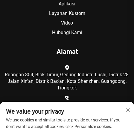
Aplikasi
Layanan Kustom
Video
Hubungi Kami
Alamat
Ruangan 304, Blok Timur, Gedung Industri Lushi, Distrik 28,
Jalan Xin'an, Distrik Bao'an, Kota Shenzhen, Guangdong,
Tiongkok
+86-15986792249
We value your privacy
We use cookies and similar tools to provide our services. If you
[email protected]
don't want to accept all cookies, click Personalize cookies.