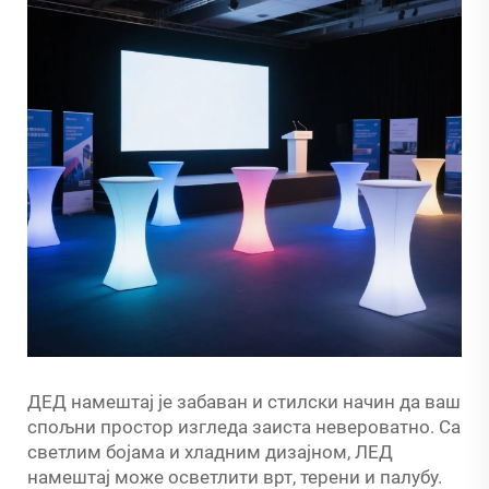
ДЕД намештај је забаван и стилски начин да ваш
спољни простор изгледа заиста невероватно. Са
светлим бојама и хладним дизајном, ЛЕД
намештај може осветлити врт, терени и палубу.