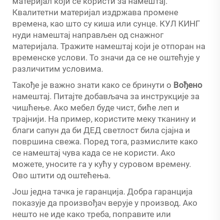
материјал који се користи за намештај.
Квалитетни материјал издржава промене
времена, као што су киша или сунце. КУЛ КИНГ
нуди намештај направљен од снажног
материјала. Тражите намештај који је отпоран на
временске услови. То значи да се не оштећује у
различитим условима.
Такође је важно знати како се бринути о
Вођено
намештај. Питајте добављача за инструкције за
чишћење. Ако мебел буде чист, биће леп и
трајнији. На пример, користите меку тканину и
благи сапун да би ДЕД светлост била сјајна и
површина свежа. Поред тога, размислите како
се намештај чува када се не користи. Ако
можете, уносите га у кућу у суровом времену.
Ово штити од оштећења.
Још једна тачка је гаранција. Добра гаранција
показује да произвођач верује у производ. Ако
нешто не иде како треба, поправите или