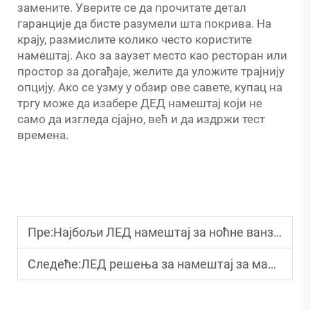
замените. Уверите се да прочитате детал
гаранције да бисте разумели шта покрива. На
крају, размислите колико често користите
намештај. Ако за заузет место као ресторан или
простор за догађаје, желите да уложите трајнију
опцију. Ако се узму у обзир ове савете, купац на
тргу може да изабере ДЕД намештај који не
само да изгледа сјајно, већ и да издржи тест
времена.
Пре:
Најбољи ЛЕД намештај за ноћне ванземне догађаје
Следеће:
ЛЕД решења за намештај за мале спољне просторе