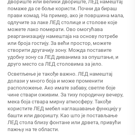
двориште или велики двориште, ЛЕД намештај
помаже да се боље користи. Почни да бираш
прави комад. На пример, ако је површина мала,
одлучите за лаке ЛЕД столице и столове које
можете лако померати. Ово омогућава
реарганизацију намештаја на основу потребе
или броја гостију. За већи простор, можете
створити другачију зону. Можда поставите
удобну зону са ЛЕД диванима за опуштање, и
друго место са ЛЕД столовима за јело.
Осветљење је такође важно. ЛЕД намештај
долази у много боја и може променити
расположење. Ако имате забаву, светле боје
чине ствари оживим. За тиху породичну вечеру,
мека боја ствара мирну атмосферу. Такође
користите ЛЕД мебел наглашавање функцију у
башти или дворишту. Као што је постављање
ЛЕД стола близу фонтане или дрвета, привући
пажњу на те области.