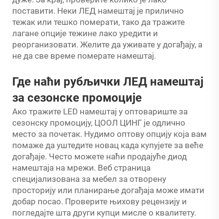
поставити. Неки ЛЕД намештај је прилично
тежак или тешко померати, тако да тражите
лагане опције тежине лако уредити и
реорганизовати. Желите да уживате у догађају, а
не да све време померате намештај.
Где наћи рубљички ЛЕД намештај
за сезонске промоције
Ако тражите LED намештај у оптовариште за
сезонску промоцију, ЦООЛ ЦИНГ је одлично
место за почетак. Нудимо оптову опцију која вам
помаже да уштедите новац када купујете за веће
догађаје. Често можете наћи продајуће диод
намештаја на мрежи. Веб страница
специјализована за мебел за отворену
просторију или планирање догађаја може имати
добар посао. Проверите њихову рецензију и
погледајте шта други купци мисле о квалитету.