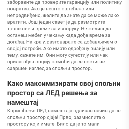
заборавите да проверите гаранцију или политику
повратка. Ако је нешто оштећено или
непредвиђено, желите да знате да се може лако
вратити. Још један савет је да размотрите
трошкове и време за испоруку. Не желиш да
останеш мебел у чекању када дође време за
догађај. На крају, разговарајте са добављачем о
својој потреби. Ако имате одређену визију или
тему, кажете им! Они могу сугестију или чак
прилагођен опцију помоћи да се постигне
савршен изглед за спољни простор.
Како максимизирати свој спољни
простор са ЛЕД решења за
намештај
Коришћење ЛЕД намештаја одличан начин да се
спољни простор сјаје! Прво, размислите о
простору који имате. Било да је то мали