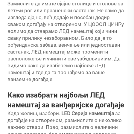
Замислите да имате сјајне столице и столове за
летњи рог или празненски састанак. Не само да
изгледа сјајно, већ додаје и посебан додир
сваком догађају на отвореном. У ЦОООЛ ЦИНГ-у
волимо да стварамо ЛЕД намештај који чини
сваку прилику незаборавном. Било да је то
рођенданска забава, венчање или једноставан
састанак, ЛЕД намештај може променити
расположење и учинити све узбудљивијим. Да
видимо како да изаберемо најбоље ЛЕД
намештај и где да га пронађемо за ваше
ванземне догађаје.
Како изабрати најбољи ЛЕД
намештај за ванђеријске догађаје
Када желиш, изабери.
LED Серија намештаја
за
догађаје на отвореном, размислите о неколико
важних ствари. Прво, размислите о величини
вашег простора. Ако имате велико двориште,