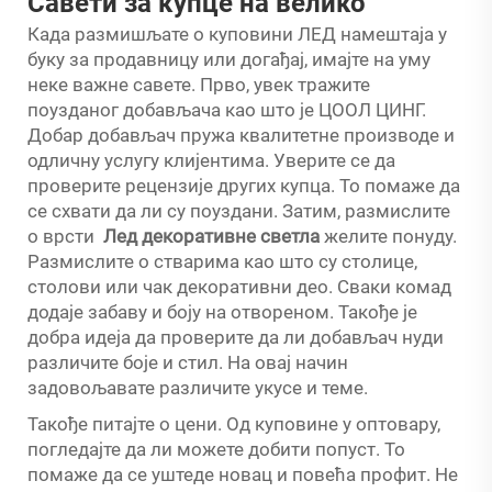
Савети за купце на велико
Када размишљате о куповини ЛЕД намештаја у
буку за продавницу или догађај, имајте на уму
неке важне савете. Прво, увек тражите
поузданог добављача као што је ЦООЛ ЦИНГ.
Добар добављач пружа квалитетне производе и
одличну услугу клијентима. Уверите се да
проверите рецензије других купца. То помаже да
се схвати да ли су поуздани. Затим, размислите
о врсти
Лед декоративне светла
желите понуду.
Размислите о стварима као што су столице,
столови или чак декоративни део. Сваки комад
додаје забаву и боју на отвореном. Такође је
добра идеја да проверите да ли добављач нуди
различите боје и стил. На овај начин
задовољавате различите укусе и теме.
Такође питајте о цени. Од куповине у оптовару,
погледајте да ли можете добити попуст. То
помаже да се уштеде новац и повећа профит. Не