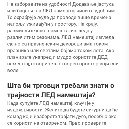
Не заборавите на удобност! Додавање јастука
или бацања на ЛЕД намештај чини га удобним.
То охрабрује људе да проводе више времена
напољу, уживајући у простору. На крају,
размислите како намештај изгледа у
различитим сезонама. ЛЕД намештај изгледа
сјајно са празненским декорацијама током
празника или светлим бојама током лета. Ако
планирате унапред и мудро користите ДЕД
намештај, створићете отворен простор који сви
воле.
Шта би трговци требали знати о
трајности ЛЕД намештаја?
Када купујете ЛЕД намештај, кључ је у
издржљивости. Желите да будете сигурни да ће
комад који изаберете трајати дуго, посебно ако
се користи на отвореном. Прво проверите