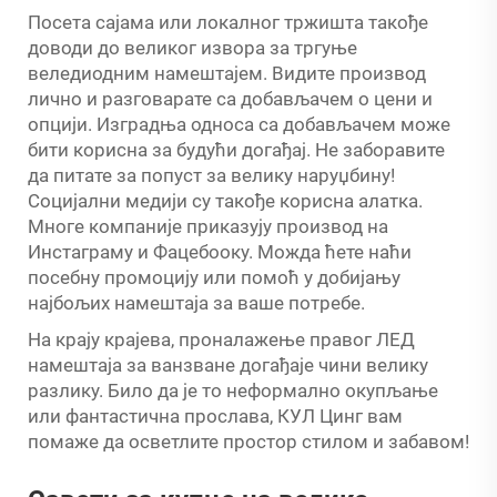
Посета сајама или локалног тржишта такође
доводи до великог извора за тргуње
веледиодним намештајем. Видите производ
лично и разговарате са добављачем о цени и
опцији. Изградња односа са добављачем може
бити корисна за будући догађај. Не заборавите
да питате за попуст за велику наруџбину!
Социјални медији су такође корисна алатка.
Многе компаније приказују производ на
Инстаграму и Фацебооку. Можда ћете наћи
посебну промоцију или помоћ у добијању
најбољих намештаја за ваше потребе.
На крају крајева, проналажење правог ЛЕД
намештаја за ванзване догађаје чини велику
разлику. Било да је то неформално окупљање
или фантастична прослава, КУЛ Цинг вам
помаже да осветлите простор стилом и забавом!