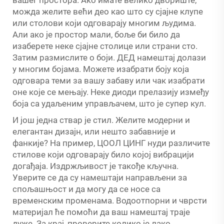
можда желите већи део као што су сјајне клупе
или столови који одговарају многим људима.
Али ако је простор мали, боље би било да
изаберете неке сјајне столице или страни сто.
Затим размислите о боји. ДЕД намештај долази
у многим бојама. Можете изабрати боју која
одговара теми за вашу забаву или чак изабрати
оне које се мењају. Неке диоди прелазију између
боја са удаљеним управљачем, што је супер кул.
И још једна ствар је стил. Желите модерни и
елегантан дизајн, или нешто забавније и
фанкије? На пример, ЦООЛ ЦИНГ нуди различите
стилове који одговарају било којој вибрацији
догађаја. Издржљивост је такође кључна.
Уверите се да су намештаји направљени за
спољашњост и да могу да се носе са
временским променама. Водоотпорни и чврсти
материјал ће помоћи да ваш намештај траје
дуже. За крај, проверите колико је лако