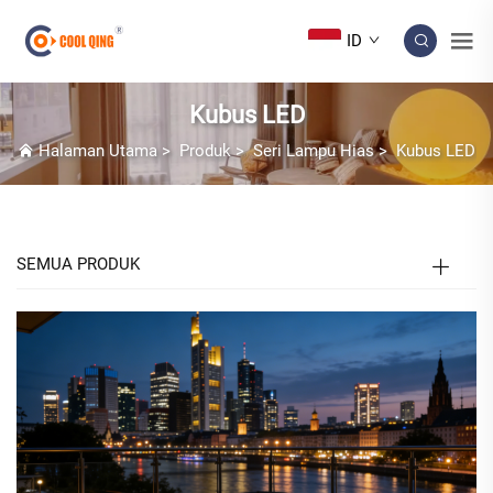
ID
Kubus LED
Halaman Utama
>
Produk
>
Seri Lampu Hias
>
Kubus LED
SEMUA PRODUK