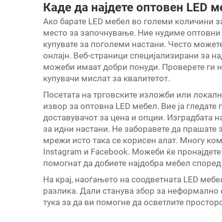
Каде да најдете оптовен LED 
Ако барате LED мебел во големи количини з
место за започнување. Ние нудиме оптовни 
купувате за поголеми настани. Често можете
онлајн. Веб-страници специјализирани за 
можеби имаат добри понуди. Проверете ги н
купувачи мислат за квалитетот.
Посетата на трговските изложби или локалн
извор за оптовна LED мебел. Вие ја гледате
доставувачот за цена и опции. Изградбата н
за идни настани. Не заборавете да прашате 
мрежи исто така се корисен алат. Многу ко
Instagram и Facebook. Можеби ќе пронајдете
помогнат да добиете најдобра мебел според
На крај, наоѓањето на соодветната LED меб
разлика. Дали станува збор за неформално 
тука за да ви помогне да осветлите просторо