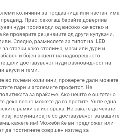
големи количини за продавница или настан, има
е предвид. Прво, секогаш барайте доверлив
увач нуди производи од високо качество и
а ќе проверите рецензиите од други купувачи.
ливи. Следно, размислете за типот на
LED
 за ставки како столиња, маси или дури и
абавен и бојен акцент на надворешното
ите дали доставувачот нуди разновидност на
и вкуси и теми.
ате во големи количини, проверете дали можете
естите пари и зголемите профитот. Не
 политиката за враќање. Ако нешто е оштетено
те дека лесно можете да го вратите. Уште една
нските рамки за испорака. Не сакате да чекате
 крај, комуницирајте со доставувачот за вашите
тема, кажете им! Можеби ќе ви предложат или
ат да постигнете совршен изглед за