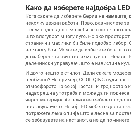
Како да изберете најдобра LE
Кога сакате да изберете
Серии на намештај 
неколку важни работи. Прво, размислете за
голем заден двор, можеби ќе сакате поголе
што влегуваат многу луѓе. Но ако просторот
странични масички би биле подобар избор. С
во многу бои. Можете да изберете боја што 
да изберете такви што се менуваат. Некои L
далечински управувач, што е навистина кул.
И друго нешто е стилот. Дали сакате модере
необично? На пример, COOL QING нуди разн
атмосферата на секој настан. И трајноста е 
надворешна употреба и може да ги поднесе
чврст материјал ќе помогне мебелот подолго 
поставувањето. Некој LED мебел е доста теж
потражете лека опција што е лесна за пост
се забавувате на настанот, а не да поминет