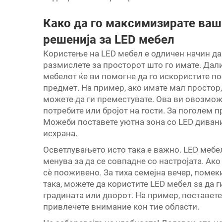
Како да го максимизирате ва
решенија за LED мебел
Користење на LED мебел е одличен начин да
размислете за просторот што го имате. Дали
мебелот ќе ви помогне да го искористите п
предмет. На пример, ако имате мал простор,
можете да ги преместувате. Ова ви овозмож
потребите или бројот на гости. За поголем 
Можеби поставете уютна зона со LED дивани
исхрана.
Осветлувањето исто така е важно. LED мебел
менува за да се совпадне со настројата. Ако
сѐ пооживено. За тиха семејна вечер, помек
така, можете да користите LED мебел за да 
градината или дворот. На пример, поставете
привлечете внимание кон тие области.