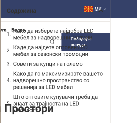
MK
Содржина
уга
Видео
Како да изберете најдобра LED
мебел за надворешни настани
Побарајте
понуда
Каде да најдете оптовен LED
мебел за сезонски промоции
Совети за купци на големо
Како да го максимизирате вашето
надворешно пространство со
решенија за LED мебел
Што оптовите купувачи треба да
знаат за трајноста на LED
 Простори
мебелот?