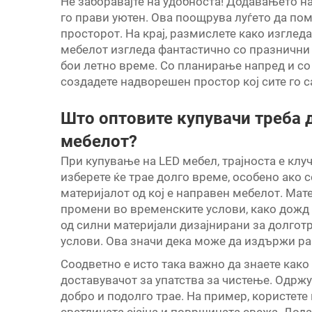
Не заборавајте на удобноста! Додавањето н
го прави уютен. Ова поощрува луѓето да по
просторот. На крај, размислете како изгле
мебелот изгледа фантастично со празнични 
бои летно време. Со планирање напред и со
создадете надворешен простор кој сите го с
Што оптовите купувачи треба д
мебелот?
При купување на LED мебел, трајноста е клуч
изберете ќе трае долго време, особено ако с
материјалот од кој е направен мебелот. Ма
промени во временските услови, како дожд
од силни материјали дизајнирани за долгот
услови. Ова значи дека може да издържи р
Соодветно е исто така важно да знаете како
доставувачот за упатства за чистење. Одрж
добро и подолго трае. На пример, користете 