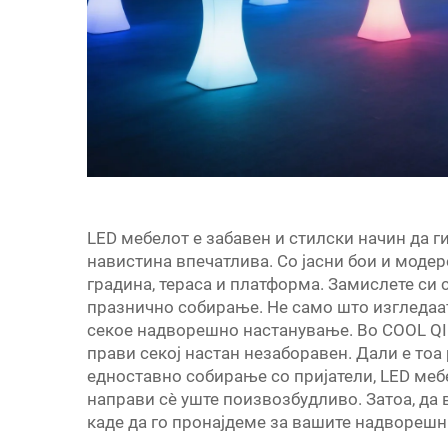
LED мебелот е забавен и стилски начин да 
навистина впечатлива. Со јасни бои и модер
градина, тераса и платформа. Замислете си 
празнично собирање. Не само што изгледаат
секое надворешно настанување. Во COOL QIN
прави секој настан незаборавен. Дали е тоа
едноставно собирање со пријатели, LED ме
направи сè уште поизвозбудливо. Затоа, да
каде да го пронајдеме за вашите надворешн