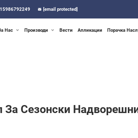
-15986792249
[email protected]
За Нас
Производи
Вести
Апликации
Порачка Насл
л За Сезонски Надворешни