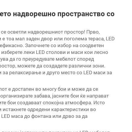
шето надворешно пространство со
 се осветли надворешниот простор! Прво,
 е тоа мал заден двор или поголема тераса, LED
оефикасно. Започнете со избор на соодветен
 изберете леки LED столови и маси кои лесно
ува да го преуредувате мебелот според
простор, можете да создадете различни зони.
 за релаксирање и друго место со LED маси за
от е достапен во многу бои и може да се
 организирате забава, јасните бои ќе направат
ите бои создаваат спокојна атмосфера. Исто
ги истакнете одредени карактеристики во
 LED маса до фонтана или дрво за да