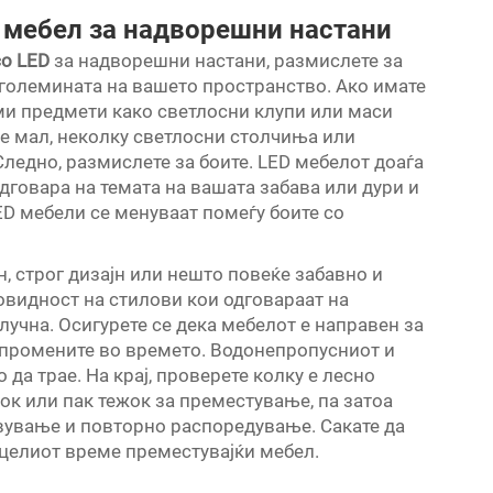
D мебел за надворешни настани
со LED
за надворешни настани, размислете за
 големината на вашето пространство. Ако имате
ми предмети како светлосни клупи или маси
 е мал, неколку светлосни столчиња или
ледно, размислете за боите. LED мебелот доаѓа
одговара на темата на вашата забава или дури и
ED мебели се менуваат помеѓу боите со
н, строг дизајн или нешто повеќе забавно и
овидност на стилови кои одговараат на
клучна. Осигурете се дека мебелот е направен за
 промените во времето. Водонепропусниот и
да трае. На крај, проверете колку е лесно
ок или пак тежок за преместување, па затоа
авување и повторно распоредување. Сакате да
е целиот време преместувајќи мебел.