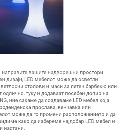
ги направите вашите надворешни простори
ен дизајн, LED мебелот може да осветли
светлосни столови и маси за летен барбекю или
 одлично, туку и додаваат посебен допир на
G, ние сакаме да создаваме LED мебел која
 роденденска прослава, венчавка или
белот може да го промени расположението и да
 видиме како да избереме најдобар LED мебел и
и настани.