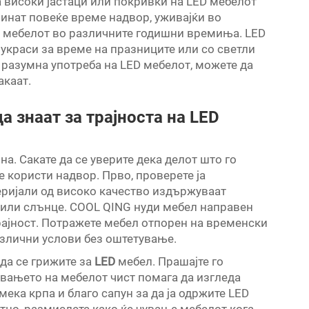
а високи јастаци или покривки на LED мебелот
минат повеќе време надвор, уживајќи во
да мебелот во различните годишни времиња. LED
украси за време на празниците или со светли
 разумна употреба на LED мебелот, можете да
акаат.
а знаат за трајноста на LED
на. Сакате да се уверите дека делот што го
е користи надвор. Прво, проверете ја
теријали од високо качество издържуваат
 или слънце. COOL QING нуди мебел направен
рајност. Потражете мебел отпорен на временски
азлични услови без оштетување.
 да се грижите за
LED
мебел. Прашајте го
увањето на мебелот чист помага да изгледа
мека крпа и благо сапун за да ја одржите LED