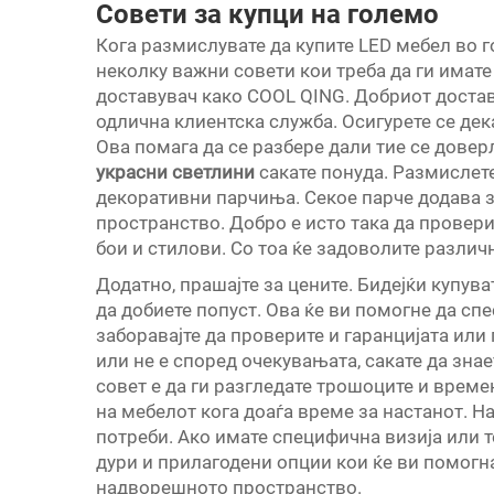
Совети за купци на големо
Кога размислувате да купите LED мебел во 
неколку важни совети кои треба да ги имат
доставувач како COOL QING. Добриот достав
одлична клиентска служба. Осигурете се дек
Ова помага да се разбере дали тие се довер
украсни светлини
сакате понуда. Размислете
декоративни парчиња. Секое парче додава з
пространство. Добро е исто така да провер
бои и стилови. Со тоа ќе задоволите различн
Додатно, прашајте за цените. Бидејќи купув
да добиете попуст. Ова ќе ви помогне да сп
заборавајте да проверите и гаранцијата или
или не е според очекувањата, сакате да знае
совет е да ги разгледате трошоците и време
на мебелот кога доаѓа време за настанот. На
потреби. Ако имате специфична визија или 
дури и прилагодени опции кои ќе ви помогн
надворешното пространство.