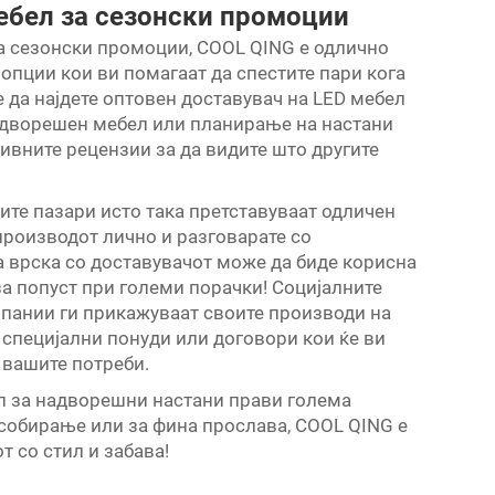
мебел за сезонски промоции
а сезонски промоции, COOL QING е одлично
опции кои ви помагаат да спестите пари кога
 да најдете оптовен доставувач на LED мебел
надворешен мебел или планирање на настани
ивните рецензии за да видите што другите
ите пазари исто така претставуваат одличен
 производот лично и разговарате со
а врска со доставувачот може да биде корисна
за попуст при големи порачки! Социјалните
мпании ги прикажуваат своите производи на
 специјални понуди или договори кои ќе ви
 вашите потреби.
ел за надворешни настани прави голема
собирање или за фина прослава, COOL QING е
т со стил и забава!