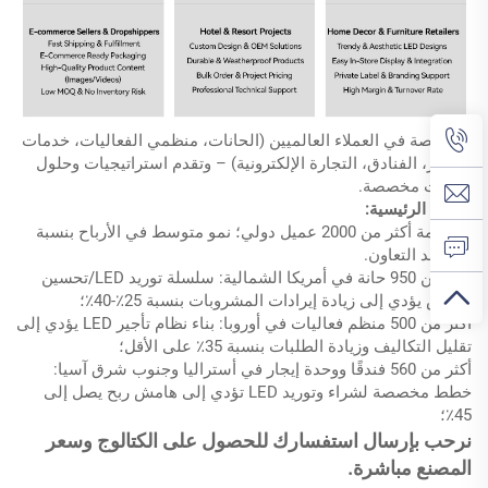
متخصصة في العملاء العالميين (الحانات، منظمي الفعاليات، خدمات
التأجير، الفنادق، التجارة الإلكترونية) – وتقدم استراتيجيات وحلول
مبيعات مخصصة.
النتائج الرئيسية:
تم خدمة أكثر من 2000 عميل دولي؛ نمو متوسط ​​في الأرباح بنسبة
30٪ بعد التعاون.
أكثر من 950 حانة في أمريكا الشمالية: سلسلة توريد LED/تحسين
العرض يؤدي إلى زيادة إيرادات المشروبات بنسبة 25٪-40٪؛
أكثر من 500 منظم فعاليات في أوروبا: بناء نظام تأجير LED يؤدي إلى
تقليل التكاليف وزيادة الطلبات بنسبة 35٪ على الأقل؛
أكثر من 560 فندقًا ووحدة إيجار في أستراليا وجنوب شرق آسيا:
خطط مخصصة لشراء وتوريد LED تؤدي إلى هامش ربح يصل إلى
45٪؛
نرحب بإرسال استفسارك للحصول على الكتالوج وسعر
المصنع مباشرة.