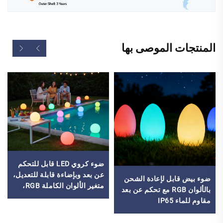
المنتجات الموصى بها
ضوء كروي LED قابل للتحكم
عن بعد وبإضاءة قابلة للتعديل،
ضوء بيض قابل لإعادة الشحن
متغير الألوان الكاملة RGB،
بالألوان RGB مع تحكم عن بعد
قطر 35 سم، مقاوم للماء
مقاوم للماء IP65
بدرجة حماية IP65، ديكوري