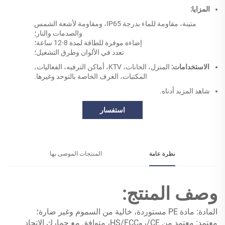
المزايا:
متينة، مقاومة للماء بدرجة IP65، ومقاومة لأشعة الشمس
والصدمات والنار؛
إضاءة موفرة للطاقة لمدة 8-12 ساعة؛
تعدد في الألوان وطرق التشغيل؛
الاستخدامات:
المنزل، الحانات، KTV، أماكن الترفيه، الفعاليات،
المكتبات، الغرف الخاصة بالتوحد وغيرها.
شاهد المزيد أدناه.
استفسار
نظرة عامة
المنتجات الموصى بها
وصف المنتج:
المادة: مادة PE مستوردة، خالية من السموم وغير ضارة؛
معتمد: معتمد من CE/روHS/FCC، متوافق مع جمارك الاتحاد