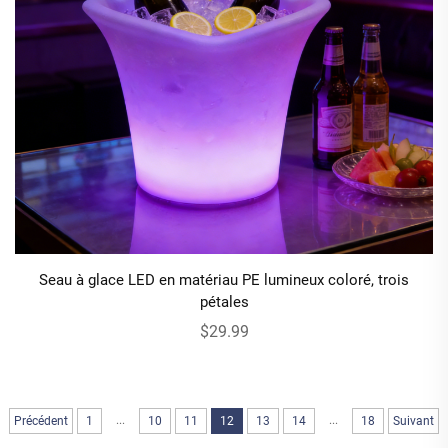
Seau à glace LED en matériau PE lumineux coloré, trois
pétales
$29.99
...
...
Précédent
1
10
11
12
13
14
18
Suivant