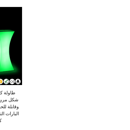
شكل مربع 
وقابلة للح
البارات الت
ك