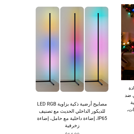
دة
RGB ومحمي ضد
دية
مصابيح أرضية ذكية بزاوية LED RGB
ات،
للديكور الداخلي الحديث مع تصنيف
IP65، إضاءة داخلية مع حامل، إضاءة
زخرفية