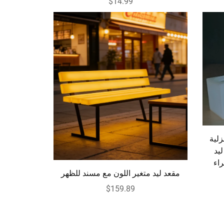
$14.99
زلية
 ليد
راء
مقعد ليد متغير اللون مع مسند للظهر
$159.89