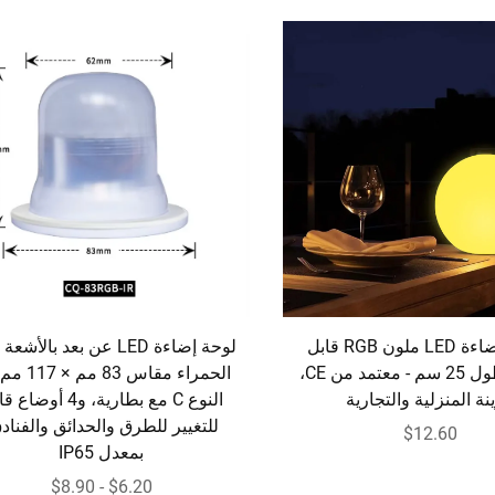
شريط إضاءة LED ملون RGB قابل
لوحة إضاءة LED عن بعد بالأ
للتغيير بطول 25 سم - معتمد من CE،
الحمراء مقاس 83
نة المنزلية والتجارية
النوع C مع بطارية، و4 أوضا
للتغيير للطرق والحدائق والفناد
$12.60
بمعدل IP65
$6.20 - $8.90