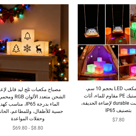
مصباح مكعب LED بحجم 10 سم،
مصباح مكعبات ثلج ليد قابل لإعا
مقعد بلاستيك PE مقاوم للماء، أثاث
الشحن متعدد الألوان 
عصري ومت durable لإضاءة الحديقة،
الماء بدرجة IP65، مناسب كه
بتصنيف IP65
حسية للأطفال، وللمطاعم، الحان
وحفلات المواعدة
$7.80
$8.80 - $69.80