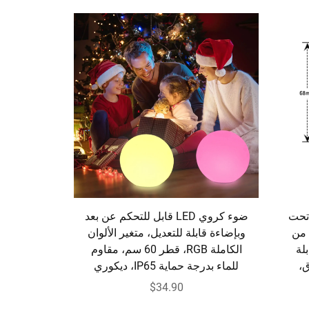
شعة تحت
ضوء كروي LED قابل للتحكم عن بعد
 مم × 117 مم من
وبإضاءة قابلة للتعديل، متغير الألوان
ع قابلة
الكاملة RGB، قطر 60 سم، مقاوم
ق،
للماء بدرجة حماية IP65، ديكوري
$34.90