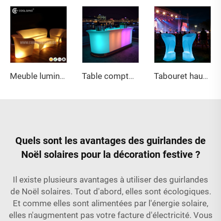
Tabouret haut illuminé LED, exclusivement conçu pour les bars de fête
Meuble lumineux LED, canapé créatif au style européen avec motif coquillage multicolore, fabricant de tables basses pour KTV et bars
Table comptoir lumineuse LED portable moderne pour domicile, bar, salle de sport, café, restaurant, boîte de nuit, événement, location de mobilier
Quels sont les avantages des guirlandes de
Noël solaires pour la décoration festive ?
Il existe plusieurs avantages à utiliser des guirlandes
de Noël solaires. Tout d'abord, elles sont écologiques.
Et comme elles sont alimentées par l'énergie solaire,
elles n'augmentent pas votre facture d'électricité. Vous