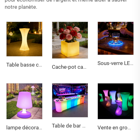
notre planète.
Sous-verre LED RGB Pierre Feuille Ciseaux - Tapis de Jeu Interactif pour Boire au Bar, Fête et à la Maison
Table basse carrée à coins arrondis LED
Cache-pot carré étanche à LED avec rainures et télécommande
Table de bar moderne illuminée par LED RGB avec télécommande sans fil, mobilier de location événementielle pour boîte de nuit et bar à domicile, tables changeant de couleur
lampe décorative de table LED avec 16 couleurs RGB et télécommande sans fil - Lumière d'ambiance réglable pour chambre, salon, décoration intérieure
Vente en gros de lot de tables de bar extérieures LED changeant de couleur (16 couleurs), sièges en plastique lumineux étanches, mobilier chinois moderne pour événements