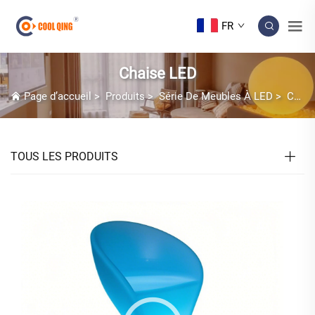
FR
Chaise LED
Page d’accueil
>
Produits
>
Série De Meubles À LED
>
Chaise LED
TOUS LES PRODUITS