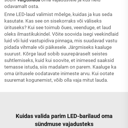
odavamalt osta.
Enne LED-laud valimist mõelge, kuidas ja kus seda
kasutate. Kas see on sisekorraks või väliseks
ürituseks? Kui see toimub õues, veenduge, et laud
oleks ilmastikukindel. Võite soovida isegi veekindlaid
luid või luid vastupidiva pinnaga, mis suudavad vastu
pidada vihmale või päikesele. Järgmiseks kaaluge
suurust. Kõrge laud sobib suurepäraselt seistes
suhtlemiseks, kuid kui soovite, et inimesed saaksid
temasse istuda, siis madalam on parem. Kaaluge ka
oma üritusele oodatavate inimeste arvu. Kui ootate
suuremat kogunemist, võib olla vaja mitut lauda.
Kuidas valida parim LED-barilaud oma
sündmuse vajadusteks