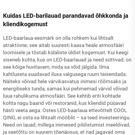
Kuidas LED-barilauad parandavad õhkkonda ja
kliendikogemust
LED-baarlaua eesmärk on olla rohkem kui lihtsalt
atraktiivne; see aitab suuresti kaasa heale atmosfääri
loomisele ja tõstab külaliste üldist kogemust. Kui keegi
siseneb kohta, kus on LED-baarlauad ja need süttivad, on
see kõige huvitavam, mida sa võid jälgida. Ilma
kahtluseta suudavad ilusa valgusega ruum teisendada.
Näiteks võivad hele värvikasvatus inimesi rõõmsaks ja
energiliseks tunda, samas kui pehmemad värvid võivad
luua rahulikuma atmosfääri. See kehtib eriti kohtade
kohta nagu baarid või restoranid, kus kliendid püüavad
hästi veeta aega. Ostes LED-baarlaua ettevõttelt COOL
QING, ei osta sa lihtsalt mööblit – sa teed investeeringu.
Need on lauad, millega inimesed pildistumist meeldivad,
ja seetõttu on suurem tõenäosus, et nad jagavad oma