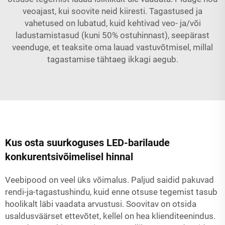
veoajast, kui soovite neid kiiresti. Tagastused ja
vahetused on lubatud, kuid kehtivad veo- ja/või
ladustamistasud (kuni 50% ostuhinnast), seepärast
veenduge, et teaksite oma lauad vastuvõtmisel, millal
tagastamise tähtaeg ikkagi aegub.
Kus osta suurkoguses LED-barilaude
konkurentsivõimelisel hinnal
Veebipood on veel üks võimalus. Paljud saidid pakuvad
rendi-ja-tagastushindu, kuid enne otsuse tegemist tasub
hoolikalt läbi vaadata arvustusi. Soovitav on otsida
usaldusväärset ettevõtet, kellel on hea klienditeenindus.