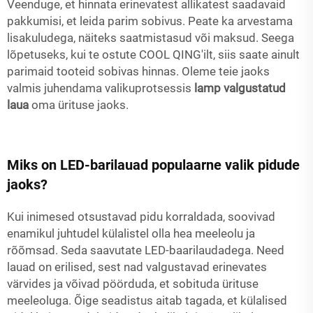
Veenduge, et hinnata erinevatest allikatest saadavaid
pakkumisi, et leida parim sobivus. Peate ka arvestama
lisakuludega, näiteks saatmistasud või maksud. Seega
lõpetuseks, kui te ostute COOL QING'ilt, siis saate ainult
parimaid tooteid sobivas hinnas. Oleme teie jaoks
valmis juhendama valikuprotsessis
lamp valgustatud
laua
oma ürituse jaoks.
Miks on LED-barilauad populaarne valik pidude
jaoks?
Kui inimesed otsustavad pidu korraldada, soovivad
enamikul juhtudel külalistel olla hea meeleolu ja
rõõmsad. Seda saavutate LED-baarilaudadega. Need
lauad on erilised, sest nad valgustavad erinevates
värvides ja võivad pöörduda, et sobituda ürituse
meeleoluga. Õige seadistus aitab tagada, et külalised