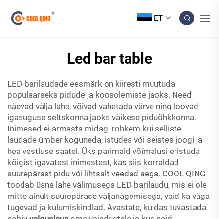
ET
Led bar table
LED-barilaudade eesmärk on kiiresti muutuda
populaarseks pidude ja koosolemiste jaoks. Need
näevad välja lahe, võivad vahetada värve ning loovad
igasuguse seltskonna jaoks väikese piduõhkkonna.
Inimesed ei armasta midagi rohkem kui selliste
laudade ümber koguneda, istudes või seistes joogi ja
hea vestluse saatel. Üks parimaid võimalusi eristuda
kõigist igavatest inimestest, kas siis korraldad
suurepärast pidu või lihtsalt veedad aega. COOL QING
toodab üsna lahe välimusega LED-barilaudu, mis ei ole
mitte ainult suurepärase väljanägemisega, vaid ka väga
tugevad ja kulumiskindlad. Avastate, kuidas tuvastada
sobiv
valguslaua
oma vajadustele ja kus neid