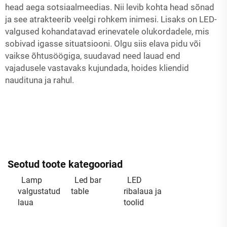
head aega sotsiaalmeedias. Nii levib kohta head sõnad
ja see atrakteerib veelgi rohkem inimesi. Lisaks on LED-
valgused kohandatavad erinevatele olukordadele, mis
sobivad igasse situatsiooni. Olgu siis elava pidu või
vaikse õhtusöögiga, suudavad need lauad end
vajadusele vastavaks kujundada, hoides kliendid
naudituna ja rahul.
Seotud toote kategooriad
Lamp
Led bar
LED
valgustatud
table
ribalaua ja
laua
toolid