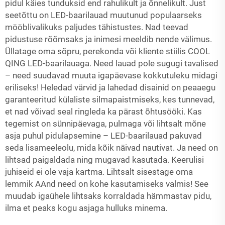
pidul käies tunduksid end rahulikult ja õnnelikult. Just
seetõttu on LED-baarilauad muutunud populaarseks
mööblivalikuks paljudes tähistustes. Nad teevad
pidustuse rõõmsaks ja inimesi meeldib nende välimus.
Üllatage oma sõpru, perekonda või kliente stiilis COOL
QING LED-baarilauaga. Need lauad pole sugugi tavalised
– need suudavad muuta igapäevase kokkutuleku midagi
eriliseks! Heledad värvid ja lahedad disainid on peaaegu
garanteeritud külaliste silmapaistmiseks, kes tunnevad,
et nad võivad seal ringleda ka pärast õhtusööki. Kas
tegemist on sünnipäevaga, pulmaga või lihtsalt mõne
asja puhul pidulapsemine – LED-baarilauad pakuvad
seda lisameeleolu, mida kõik näivad nautivat. Ja need on
lihtsad paigaldada ning mugavad kasutada. Keerulisi
juhiseid ei ole vaja kartma. Lihtsalt sisestage oma
lemmik AAnd need on kohe kasutamiseks valmis! See
muudab igaühele lihtsaks korraldada hämmastav pidu,
ilma et peaks kogu asjaga hulluks minema.