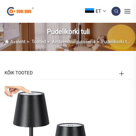
ET
Pudelikorki tuli
Avaleht
>
Tooted
>
Ambiendvalgusseeria
>
Pudelikorki tuli
KÕIK TOOTED