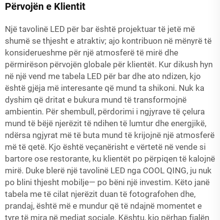
Përvojën e Klientit
Një tavolinë LED për bar është projektuar të jetë më
shumë se thjesht e atraktiv; ajo kontribuon në mënyrë të
konsiderueshme për një atmosferë të mirë dhe
përmirëson përvojën globale për klientët. Kur dikush hyn
në një vend me tabela LED për bar dhe ato ndizen, kjo
është gjëja më interesante që mund ta shikoni. Nuk ka
dyshim që dritat e bukura mund të transformojnë
ambientin. Për shembull, përdorimi i ngjyrave të çelura
mund të bëjë njerëzit të ndihen të lumtur dhe energjikë,
ndërsa ngjyrat më të buta mund të krijojnë një atmosferë
më të qetë. Kjo është veçanërisht e vërtetë në vende si
bartore ose restorante, ku klientët po përpiqen të kalojnë
mirë. Duke blerë një tavolinë LED nga COOL QING, ju nuk
po blini thjesht mobilje— po bëni një investim. Këto janë
tabela me të cilat njerëzit duan të fotografohen dhe,
prandaj, është më e mundur që të ndajnë momentet e
tyre të mira në mediat sociale. Kështu, kjo përhap fjalën