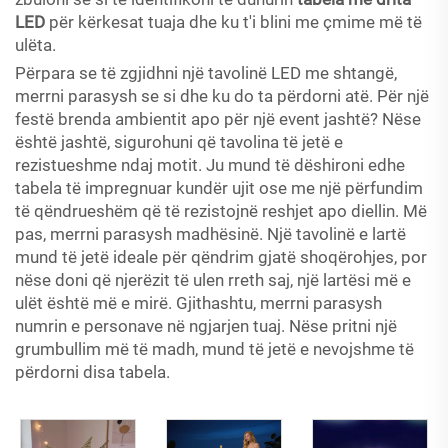
LED
për kërkesat tuaja dhe ku t'i blini me çmime më të
ulëta.
Përpara se të zgjidhni një tavolinë LED me shtangë,
merrni parasysh se si dhe ku do ta përdorni atë. Për një
festë brenda ambientit apo për një event jashtë? Nëse
është jashtë, sigurohuni që tavolina të jetë e
rezistueshme ndaj motit. Ju mund të dëshironi edhe
tabela të impregnuar kundër ujit ose me një përfundim
të qëndrueshëm që të rezistojnë reshjet apo diellin. Më
pas, merrni parasysh madhësinë. Një tavolinë e lartë
mund të jetë ideale për qëndrim gjatë shoqërohjes, por
nëse doni që njerëzit të ulen rreth saj, një lartësi më e
ulët është më e mirë. Gjithashtu, merrni parasysh
numrin e personave në ngjarjen tuaj. Nëse pritni një
grumbullim më të madh, mund të jetë e nevojshme të
përdorni disa tabela.