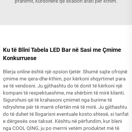
pranimit, kurdoherë që skadon afati për kthim.
Ku të Blini Tabela LED Bar në Sasi me Çmime
Konkurruese
Blerja online është një opsion tjetër. Shumë sajte ofrojnë
çmime me qera-dhe-kthim, por kërkoni shqyrtimet para
se të vendosni. Ju gjithashtu do të donit të kërkoni një
kompani të respektueshme, me shërbim të mirë klienti.
Sigurohuni që të krahasoni çmimet nga burime të
ndryshme për të marrë ofertën më të mirë. Ju gjithashtu
do të duhet të llogarisni eventuale kosto shtesë, si tarifat
e dërgesës ose taksat. Kështu në përfundim, kur bleni
nga COOL QING, ju po merrni vetëm produktet më të