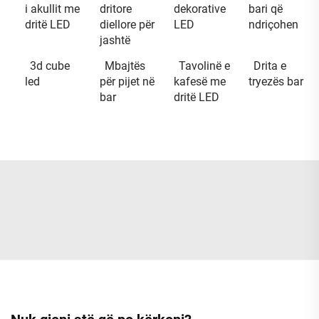
i akullit me
dritore
dekorative
bari që
dritë LED
diellore për
LED
ndriçohen
jashtë
3d cube
Mbajtës
Tavolinë e
Drita e
led
për pijet në
kafesë me
tryezës bar
bar
dritë LED