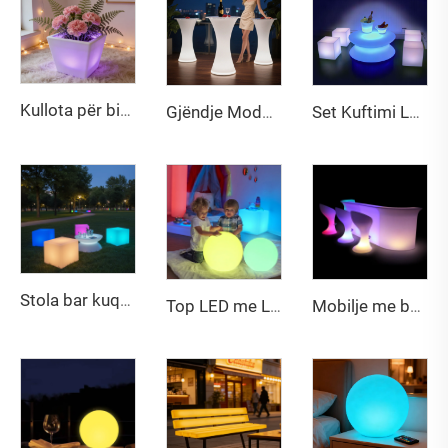
Kullota për bimë (3 madhësi) – Kullota me ndricim me ngjyra që ndryshojnë
Gjëndje Moderne Eco-Friendly, Rezistente ndaj Ujit, me LED për Ambient të Jashtëm, Meqe dhe Karrige për Festa dhe Evenimente
Set Kuftimi LED i Vogël Rrotullues me Dritë, Mobilje LED me 16 Ngjyra RGB që Ndërrojnë me Telekomandë, rezistente ndaj ujit për Bar Parti brenda dhe jashtë shtëpisë
Stola bar kuqe moderne me LED për klube natë, hotele dhe restorante Mobilje plastike PE me dritë për jashtë Dritë kuqe LED
Top LED me Lartësi të Lartë Rezistencë ndaj Ujit IP65 nga materiali PE, 60cm, me ngjyra të plota RGB, i ricikëlueshëm, me ditëshkëllyerje të gjatë, dritë dekorative për oborr jashtë shtëpisë
Mobilje me bateri të riciklueshme, bar LED portativ plastik për klube natësh, set tavolinash dhe karrigesh për bar