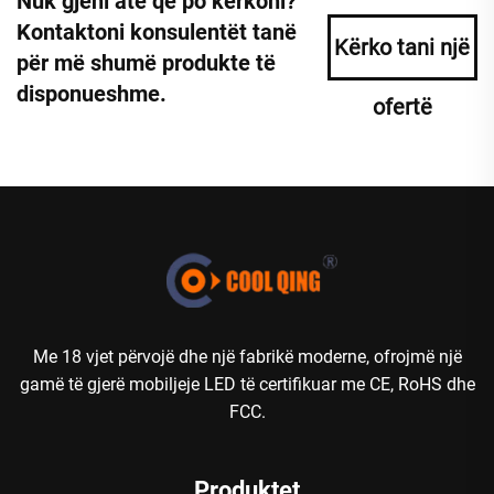
Nuk gjeni atë që po kërkoni?
Kontaktoni konsulentët tanë
Kërko tani një
për më shumë produkte të
disponueshme.
ofertë
Me 18 vjet përvojë dhe një fabrikë moderne, ofrojmë një
gamë të gjerë mobiljeje LED të certifikuar me CE, RoHS dhe
FCC.
Produktet