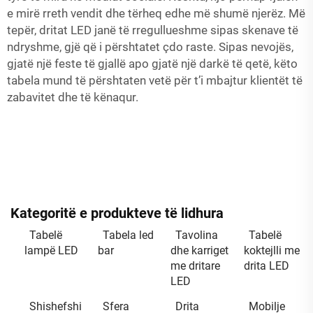
e mirë rreth vendit dhe tërheq edhe më shumë njerëz. Më
tepër, dritat LED janë të rregullueshme sipas skenave të
ndryshme, gjë që i përshtatet çdo raste. Sipas nevojës,
gjatë një feste të gjallë apo gjatë një darkë të qetë, këto
tabela mund të përshtaten vetë për t’i mbajtur klientët të
zabavitet dhe të kënaqur.
Kategoritë e produkteve të lidhura
Tabelë
Tabela led
Tavolina
Tabelë
lampë LED
bar
dhe karriget
koktejlli me
me dritare
drita LED
LED
Shishefshi
Sfera
Drita
Mobilje