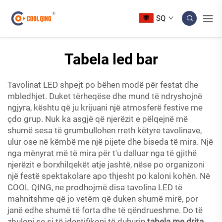
SQ
Tabela led bar
Tavolinat LED shpejt po bëhen modë për festat dhe
mbledhjet. Duket tërheqëse dhe mund të ndryshojnë
ngjyra, kështu që ju krijuani një atmosferë festive me
çdo grup. Nuk ka asgjë që njerëzit e pëlqejnë më
shumë sesa të grumbullohen rreth këtyre tavolinave,
ulur ose në këmbë me një pijete dhe biseda të mira. Një
nga mënyrat më të mira për t'u dalluar nga të gjithë
njerëzit e borxhilqekët atje jashtë, nëse po organizoni
një festë spektakolare apo thjesht po kaloni kohën. Në
COOL QING, ne prodhojmë disa tavolina LED të
mahnitshme që jo vetëm që duken shumë mirë, por
janë edhe shumë të forta dhe të qëndrueshme. Do të
zbuloni se si të identifikoni të duhurin
tabela me drita