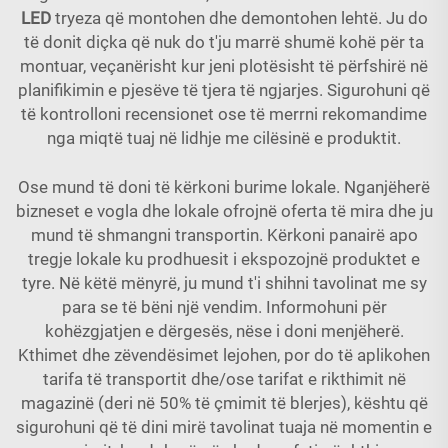
LED
tryeza që montohen dhe demontohen lehtë. Ju do
të donit diçka që nuk do t'ju marrë shumë kohë për ta
montuar, veçanërisht kur jeni plotësisht të përfshirë në
planifikimin e pjesëve të tjera të ngjarjes. Sigurohuni që
të kontrolloni recensionet ose të merrni rekomandime
nga miqtë tuaj në lidhje me cilësinë e produktit.
Ose mund të doni të kërkoni burime lokale. Nganjëherë
bizneset e vogla dhe lokale ofrojnë oferta të mira dhe ju
mund të shmangni transportin. Kërkoni panairë apo
tregje lokale ku prodhuesit i ekspozojnë produktet e
tyre. Në këtë mënyrë, ju mund t'i shihni tavolinat me sy
para se të bëni një vendim. Informohuni për
kohëzgjatjen e dërgesës, nëse i doni menjëherë.
Kthimet dhe zëvendësimet lejohen, por do të aplikohen
tarifa të transportit dhe/ose tarifat e rikthimit në
magazinë (deri në 50% të çmimit të blerjes), kështu që
sigurohuni që të dini mirë tavolinat tuaja në momentin e