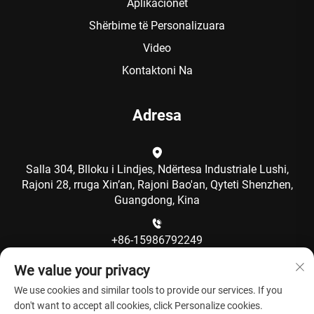
Aplikacionet
Shërbime të Personalizuara
Video
Kontaktoni Na
Adresa
Salla 304, Blloku i Lindjes, Ndërtesa Industriale Lushi,
Rajoni 28, rruga Xin’an, Rajoni Bao'an, Qyteti Shenzhen,
Guangdong, Kina
+86-15986792249
We value your privacy
[email protected]
We use cookies and similar tools to provide our services. If you
don't want to accept all cookies, click Personalize cookies.