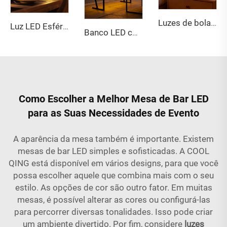
Luzes de bola LED RGB recarregáveis IP65 (20-80 cm) com controle remoto
Luz LED Esférica de 80 cm em Material PE Resistente a Impactos, Inflamável e Ecológico, Ideal para Jardim, Pátio e Eventos
Banco LED com Encosto que Muda de Cor
Como Escolher a Melhor Mesa de Bar LED
para as Suas Necessidades de Evento
A aparência da mesa também é importante. Existem
mesas de bar LED simples e sofisticadas. A COOL
QING está disponível em vários designs, para que você
possa escolher aquele que combina mais com o seu
estilo. As opções de cor são outro fator. Em muitas
mesas, é possível alterar as cores ou configurá-las
para percorrer diversas tonalidades. Isso pode criar
um ambiente divertido. Por fim, considere
luzes