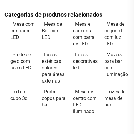
Categorias de produtos relacionados
Mesa com
Mesa de
Mesa e
Mesa de
lâmpada
Bar com
cadeiras
coquetel
LED
LED
com barra
com luz
de LED
LED
Balde de
Luzes
Luzes
Móveis
gelo com
esféricas
decorativas
para bar
luzes LED
solares
led
com
para áreas
iluminação
externas
led em
Porta-
Mesa de
Luzes de
cubo 3d
copos para
centro com
mesa de
bar
LED
bar
iluminado