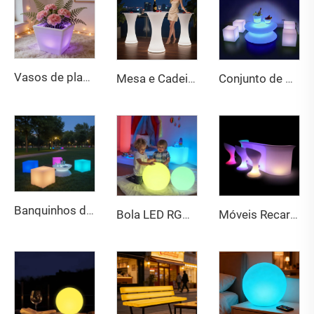
Vasos de plantas LED (3 tamanhos) – Vasos luminosos com mudança de cor
Mesa e Cadeiras LED Modernas Ecológicas com Resistência à Água para Uso em Festas e Eventos ao Ar Livre
Conjunto de Banqueta Redonda com Luz LED Pequena Cintura, Móveis LED com 16 Cores RGB que Mudam com Controle Remoto, Impermeável para Bar, Festa, Interior e Exterior
Banquinhos de Bar Modernos em Cubo LED para Boates Hotéis e Refeições Móveis Plásticos Iluminados em PE para Exteriores Luz em Cubo LED
Bola LED RGB de Cor Completa, Alta Luminosidade e Material PE com Proteção IP65, 60 cm, Recarregável, Luz de Longa Duração para Decoração de Pátio ao Ar Livre
Móveis Recarregáveis Iluminados com LED, Balcão de Bar Portátil em Plástico, Móveis para Boate, Conjunto de Mesa e Cadeiras para Bar