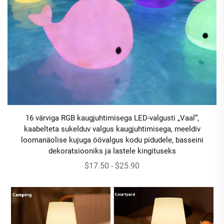
16 värviga RGB kaugjuhtimisega LED-valgusti „Vaal“,
kaabelteta sukelduv valgus kaugjuhtimisega, meeldiv
loomanäolise kujuga öövalgus kodu pidudele, basseini
dekoratsiooniks ja lastele kingituseks
$17.50 - $25.90