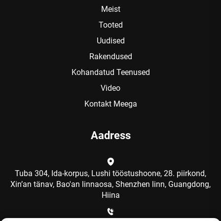
Meist
Tooted
Uudised
Rakendused
Kohandatud Teenused
Video
Kontakt Meega
Aadress
Tuba 304, Ida-korpus, Lushi tööstushoone, 28. piirkond,
Xin’an tänav, Bao'an linnaosa, Shenzhen linn, Guangdong,
Hiina