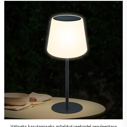
Väliseks kasutamiseks mõeldud veekindel reguleeritava