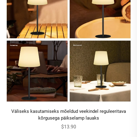
Väliseks kasutamiseks mõeldud veekindel reguleeritava
kõrgusega päikselamp lauaks
$13.90