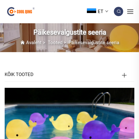
ET
Päikesevalgustite seeria
Avaleht
>
Tooted
>
Päikesevalgustite seeria
KÕIK TOOTED