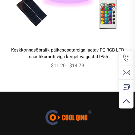
Keskkonnasõbralik päikesepatareiga laetav PE RGB LED
maastikumotiiviga kerget valgustid IP55
$11.20 - $14.79