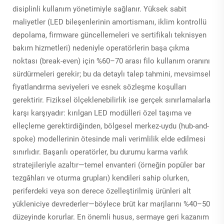
disiplinli kullanım yönetimiyle sağlanır. Yüksek sabit
maliyetler (LED bileşenlerinin amortismanı, iklim kontrollü
depolama, firmware güncellemeleri ve sertifikalı teknisyen
bakım hizmetleri) nedeniyle operatörlerin başa çıkma
noktası (break-even) için %60–70 arası filo kullanım oranını
sürdürmeleri gerekir; bu da detaylı talep tahmini, mevsimsel
fiyatlandırma seviyeleri ve esnek sözleşme koşulları
gerektirir. Fiziksel ölçeklenebilirlik ise gerçek sınırlamalarla
karşı karşıyadır: kırılgan LED modülleri özel taşıma ve
elleçleme gerektirdiğinden, bölgesel merkez-uydu (hub-and-
spoke) modellerinin ötesinde mali verimlilik elde edilmesi
sınırlıdır. Başarılı operatörler, bu durumu karma varlık
stratejileriyle azaltır—temel envanteri (örneğin popüler bar
tezgâhları ve oturma grupları) kendileri sahip olurken,
periferdeki veya son derece özelleştirilmiş ürünleri alt
yükleniciye devrederler—böylece brüt kar marjlarını %40–50
düzeyinde korurlar. En önemli husus, sermaye geri kazanım