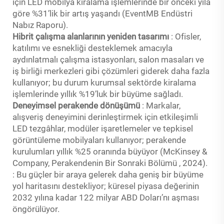
için LED mobilya kiralama işlemlerinde bir önceki yıla
göre %31’lik bir artış yaşandı (EventMB Endüstri
Nabız Raporu).
Hibrit çalışma alanlarının yeniden tasarımı
: Ofisler,
katılımı ve esnekliği desteklemek amacıyla
aydınlatmalı çalışma istasyonları, salon masaları ve
iş birliği merkezleri gibi çözümleri giderek daha fazla
kullanıyor; bu durum kurumsal sektörde kiralama
işlemlerinde yıllık %19’luk bir büyüme sağladı.
Deneyimsel perakende dönüşümü
: Markalar,
alışveriş deneyimini derinleştirmek için etkileşimli
LED tezgâhlar, modüler işaretlemeler ve tepkisel
görüntüleme mobilyaları kullanıyor; perakende
kurulumları yıllık %25 oranında büyüyor (McKinsey &
Company,
Perakendenin Bir Sonraki Bölümü
, 2024).
: Bu güçler bir araya gelerek daha geniş bir büyüme
yol haritasını destekliyor; küresel piyasa değerinin
2032 yılına kadar 122 milyar ABD Doları’nı aşması
öngörülüyor.