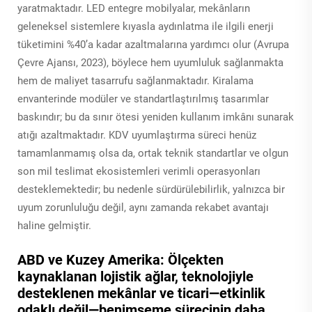
yaratmaktadır. LED entegre mobilyalar, mekânların
geleneksel sistemlere kıyasla aydınlatma ile ilgili enerji
tüketimini %40’a kadar azaltmalarına yardımcı olur (Avrupa
Çevre Ajansı, 2023), böylece hem uyumluluk sağlanmakta
hem de maliyet tasarrufu sağlanmaktadır. Kiralama
envanterinde modüler ve standartlaştırılmış tasarımlar
baskındır; bu da sınır ötesi yeniden kullanım imkânı sunarak
atığı azaltmaktadır. KDV uyumlaştırma süreci henüz
tamamlanmamış olsa da, ortak teknik standartlar ve olgun
son mil teslimat ekosistemleri verimli operasyonları
desteklemektedir; bu nedenle sürdürülebilirlik, yalnızca bir
uyum zorunluluğu değil, aynı zamanda rekabet avantajı
haline gelmiştir.
ABD ve Kuzey Amerika: Ölçekten
kaynaklanan lojistik ağlar, teknolojiyle
desteklenen mekânlar ve ticari—etkinlik
odaklı değil—benimseme sürecinin daha