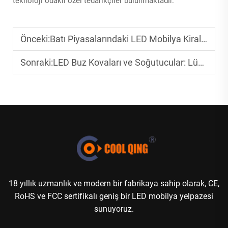
teknoloji odaklı özel tedarikçiler bulunmaktadır.
Önceki:
Batı Piyasalarındaki LED Mobilya Kiralama Trendleri: Etkinlik Planlayıcıları İçin Artan Bir Fırsat
Sonraki:
LED Buz Kovaları ve Soğutucular: Lüks Yatlarda İşlevsel Dekor
18 yıllık uzmanlık ve modern bir fabrikaya sahip olarak, CE,
RoHS ve FCC sertifikalı geniş bir LED mobilya yelpazesi
sunuyoruz.