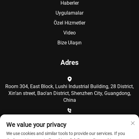
Haberler
Uygulamalar
Özel Hizmetler
Video
Bize Ulaşın
Adres
Room 304, East Block, Lushi Industrial Building, 28 District,
Xin’an street, Bao'an District, Shenzhen City, Guangdong,
China
+86-15986792249
We value your privacy
We use cookies and similar tools to provide our services. If you
[email protected]