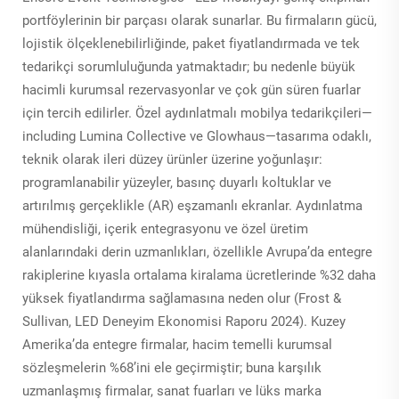
portföylerinin bir parçası olarak sunarlar. Bu firmaların gücü,
lojistik ölçeklenebilirliğinde, paket fiyatlandırmada ve tek
tedarikçi sorumluluğunda yatmaktadır; bu nedenle büyük
hacimli kurumsal rezervasyonlar ve çok gün süren fuarlar
için tercih edilirler. Özel aydınlatmalı mobilya tedarikçileri—
including Lumina Collective ve Glowhaus—tasarıma odaklı,
teknik olarak ileri düzey ürünler üzerine yoğunlaşır:
programlanabilir yüzeyler, basınç duyarlı koltuklar ve
artırılmış gerçeklikle (AR) eşzamanlı ekranlar. Aydınlatma
mühendisliği, içerik entegrasyonu ve özel üretim
alanlarındaki derin uzmanlıkları, özellikle Avrupa’da entegre
rakiplerine kıyasla ortalama kiralama ücretlerinde %32 daha
yüksek fiyatlandırma sağlamasına neden olur (Frost &
Sullivan,
LED Deneyim Ekonomisi Raporu
2024). Kuzey
Amerika’da entegre firmalar, hacim temelli kurumsal
sözleşmelerin %68’ini ele geçirmiştir; buna karşılık
uzmanlaşmış firmalar, sanat fuarları ve lüks marka