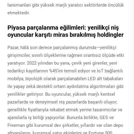
lansmanları gibi yüksek marjlı yaratıcı sektörlerde öncülük
etmektedir.
Piyasa parçalanma eğilimleri: yenilikçi niş
oyuncular karşıtı miras bırakılmış holdingler
Pazar, hâlâ son derece parçalanmış durumda—yenilikçi
girişimciler, sınırlı ölçeklerine rağmen orantısız ölçüde etki
yaratıyor. 2022 yılından bu yana, çevik yeni girenler, yeni
tedarikçi kayıtlarının %45’ini temsil ediyor ve IoT bağlantılı
mobilya, biyolojik olarak parçalanabilen LED alt tabakaları
ile yapay zekâ destekli ortam aydınlatma algoritmaları gibi
yenilikler getiriyor. Bu oyuncular, yüksek marjlı kentsel
pazarlarda ve deneyimsel niş pazarlarda başarılı oluyor;
genellikle fiyatlarıyla rekabet etmek yerine tasarımcılar ve
ajanslarla iş birliği yapıyorlar. Bununla birlikte, GES ve
Freeman gibi kurumsal dev şirketler, yıllardır var olan depo
altyapılarını, kurumsal satış ekiplerini ve Fortune 500