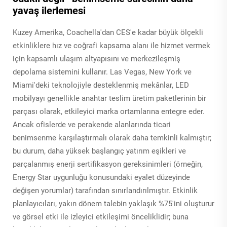
yavaş ilerlemesi
Kuzey Amerika, Coachella'dan CES'e kadar büyük ölçekli
etkinliklere hız ve coğrafi kapsama alanı ile hizmet vermek
için kapsamlı ulaşım altyapısını ve merkezileşmiş
depolama sistemini kullanır. Las Vegas, New York ve
Miami'deki teknolojiyle desteklenmiş mekânlar, LED
mobilyayı genellikle anahtar teslim üretim paketlerinin bir
parçası olarak, etkileyici marka ortamlarına entegre eder.
Ancak ofislerde ve perakende alanlarında ticari
benimsenme karşılaştırmalı olarak daha temkinli kalmıştır;
bu durum, daha yüksek başlangıç yatırım eşikleri ve
parçalanmış enerji sertifikasyon gereksinimleri (örneğin,
Energy Star uygunluğu konusundaki eyalet düzeyinde
değişen yorumlar) tarafından sınırlandırılmıştır. Etkinlik
planlayıcıları, yakın dönem talebin yaklaşık %75'ini oluşturur
ve görsel etki ile izleyici etkileşimi önceliklidir; buna