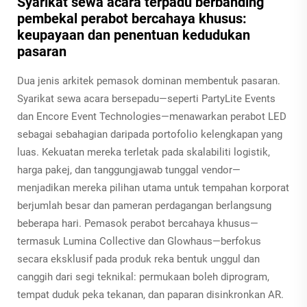
Syarikat sewa acara terpadu berbanding
pembekal perabot bercahaya khusus:
keupayaan dan penentuan kedudukan
pasaran
Dua jenis arkitek pemasok dominan membentuk pasaran.
Syarikat sewa acara bersepadu—seperti PartyLite Events
dan Encore Event Technologies—menawarkan perabot LED
sebagai sebahagian daripada portofolio kelengkapan yang
luas. Kekuatan mereka terletak pada skalabiliti logistik,
harga pakej, dan tanggungjawab tunggal vendor—
menjadikan mereka pilihan utama untuk tempahan korporat
berjumlah besar dan pameran perdagangan berlangsung
beberapa hari. Pemasok perabot bercahaya khusus—
termasuk Lumina Collective dan Glowhaus—berfokus
secara eksklusif pada produk reka bentuk unggul dan
canggih dari segi teknikal: permukaan boleh diprogram,
tempat duduk peka tekanan, dan paparan disinkronkan AR.