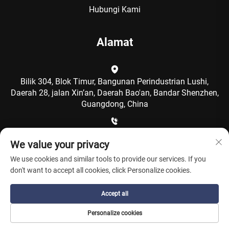
Hubungi Kami
Alamat
Bilik 304, Blok Timur, Bangunan Perindustrian Lushi,
Daerah 28, jalan Xin’an, Daerah Bao'an, Bandar Shenzhen,
Guangdong, China
+86-15986792249
We value your privacy
We use cookies and similar tools to provide our services. If you
[email protected]
don't want to accept all cookies, click Personalize cookies.
Accept all
Hak Cipta © Shenzhen Coolqing Technology Co., Ltd. Hak
Personalize cookies
Cipta Terpelihara -
Dasar Privasi
-
Blog