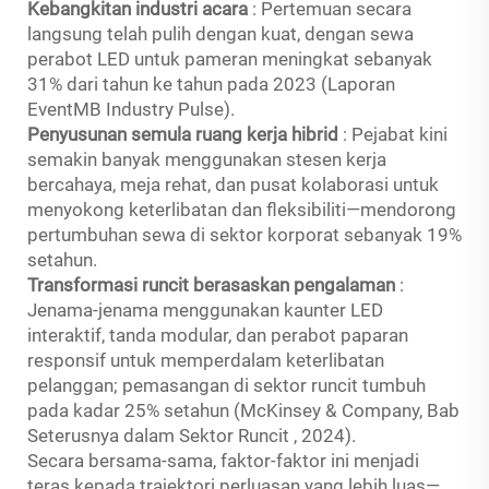
Kebangkitan industri acara
: Pertemuan secara
langsung telah pulih dengan kuat, dengan sewa
perabot LED untuk pameran meningkat sebanyak
31% dari tahun ke tahun pada 2023 (Laporan
EventMB Industry Pulse).
Penyusunan semula ruang kerja hibrid
: Pejabat kini
semakin banyak menggunakan stesen kerja
bercahaya, meja rehat, dan pusat kolaborasi untuk
menyokong keterlibatan dan fleksibiliti—mendorong
pertumbuhan sewa di sektor korporat sebanyak 19%
setahun.
Transformasi runcit berasaskan pengalaman
:
Jenama-jenama menggunakan kaunter LED
interaktif, tanda modular, dan perabot paparan
responsif untuk memperdalam keterlibatan
pelanggan; pemasangan di sektor runcit tumbuh
pada kadar 25% setahun (McKinsey & Company,
Bab
Seterusnya dalam Sektor Runcit
, 2024).
Secara bersama-sama, faktor-faktor ini menjadi
teras kepada trajektori perluasan yang lebih luas—