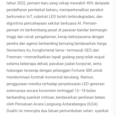
tahun 2022, pemain baru yang cekap mewakili 45% daripada
pendaftaran pembekal baharu, memperkenalkan perabot
berkoneksi IoT, substrat LED boleh terbiodegradasi, dan
algoritma pencahayaan sekitar berkuasa AI. Pemain-
pemain ini berkembang pesat di pasaran bandar bermargin
tinggi dan ceruk pengalaman, kerap bekerjasama dengan
pereka dan agensi berbanding bersaing berdasarkan harga.
Sementara itu, konglomerat lama—termasuk GES dan
Freeman—memanfaatkan tapak gudang yang telah wujud
selama beberapa dekad, pasukan jualan korporat, serta
hubungan terserap dengan pelanggan Fortune 500 untuk
mendominasi kontrak komersial berulang. Namun,
penggunaan mereka terhadap penyelesaian LED generasi
seterusnya secara konsisten tertinggal 12–18 bulan
berbanding syarikat rintisan, berdasarkan penilaian bebas
oleh Persatuan Acara Langsung Antarabangsa (ILEA).
Dualiti ini mencipta dua laluan pertumbuhan selari: syarikat