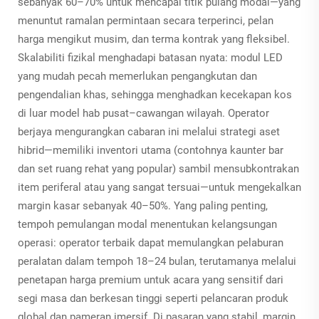
sebanyak 60–70% untuk mencapai titik pulang modal—yang
menuntut ramalan permintaan secara terperinci, pelan
harga mengikut musim, dan terma kontrak yang fleksibel.
Skalabiliti fizikal menghadapi batasan nyata: modul LED
yang mudah pecah memerlukan pengangkutan dan
pengendalian khas, sehingga menghadkan kecekapan kos
di luar model hab pusat–cawangan wilayah. Operator
berjaya mengurangkan cabaran ini melalui strategi aset
hibrid—memiliki inventori utama (contohnya kaunter bar
dan set ruang rehat yang popular) sambil mensubkontrakan
item periferal atau yang sangat tersuai—untuk mengekalkan
margin kasar sebanyak 40–50%. Yang paling penting,
tempoh pemulangan modal menentukan kelangsungan
operasi: operator terbaik dapat memulangkan pelaburan
peralatan dalam tempoh 18–24 bulan, terutamanya melalui
penetapan harga premium untuk acara yang sensitif dari
segi masa dan berkesan tinggi seperti pelancaran produk
global dan pameran imersif. Di pasaran yang stabil, margin