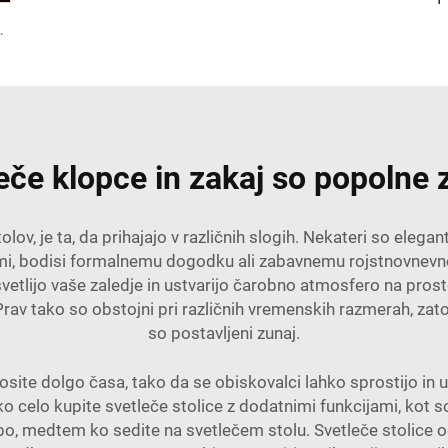
 vključevalnikom za uporabo v baru pri domu
leče klopce in zakaj so popolne
olov, je ta, da prihajajo v različnih slogih. Nekateri so elegant
i temi, bodisi formalnemu dogodku ali zabavnemu rojstnovnevn
osvetlijo vaše zaledje in ustvarijo čarobno atmosfero na prost
av tako so obstojni pri različnih vremenskih razmerah, zato va
so postavljeni zunaj.
nosite dolgo časa, tako da se obiskovalci lahko sprostijo in 
hko celo kupite svetleče stolice z dodatnimi funkcijami, kot so
bo, medtem ko sedite na svetlečem stolu. Svetleče stolic