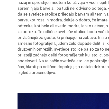
nazaj in sprostijo, medtem ko uživajo v vseh lepih 
spreminjajo barve ali pa tudi ne, odvisno od tega, 
da se svetleče stolice prilegajo barvam ali temi v
barve, kot roza in modra, delujejo dobro, če imate
odtenke, kot bela ali svetlo modra, lahko ustvarij
za poroko. Te odlične svetleče stolice bodo vaš 
privlačnejši za goste, ki prihajajo na zabavo. In s
smešne fotografije! Ljudem zelo dopade deliti slik
družbenih omrežjih, svetleče stolice pa so za to n
prijatelji začnejo deliti fotografije teh kul stolic, b
sodelovati. Na ta način svetleče stolice poskrbijo
čas, hkrati pa odlično dopolnjujejo ostalo dekora
izgleda presenetljivo.