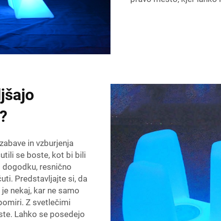
jšajo
v?
zabave in vzburjenja
ili se boste, kot bi bili
li dogodku, resnično
ti. Predstavljajte si, da
 je nekaj, kar ne samo
pomiri. Z svetlečimi
ste. Lahko se posedejo