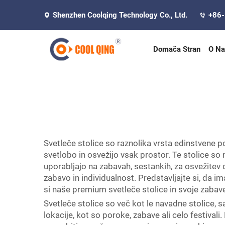
Shenzhen Coolqing Technology Co., Ltd.
+86
Domača Stran
O Na
Svetleče stolice so raznolika vrsta edinstvene po
svetlobo in osvežijo vsak prostor. Te stolice so 
uporabljajo na zabavah, sestankih, za osvežitev
zabavo in individualnost. Predstavljajte si, da im
si naše premium svetleče stolice in svoje zaba
Svetleče stolice so več kot le navadne stolice, saj
lokacije, kot so poroke, zabave ali celo festivali