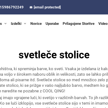
-15986792249
[email protected]
s
Izdelki
Novice
Uporabe
Prilagojene Storitve
Video
svetleče stolice
hištva, ki spreminja barve, ko sveti. Vsaka je izdelana iz kak
na voljo v širokem naboru oblik in velikosti, zato se lahko p
 doma ali pisarne itd. Svetleče stolice so med množico zelo
ate stolico, ki se prižge v vašo najljubšo barvo, medtem ko gled
ve naredite ne pozabne z COOL QING!
 imajo vgrajene luči, ki svetijo v različnih barvah. To jih razl
. Ko se luči izklopijo, vse svetleče stolice sijo v temi in im