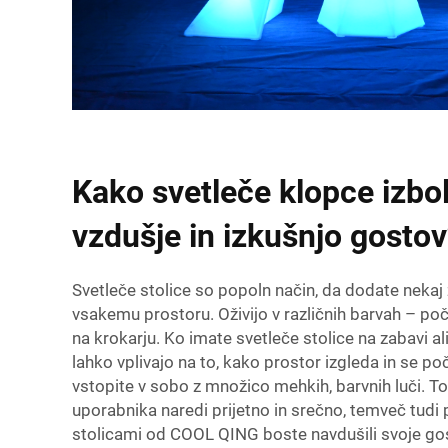
Kako svetleče klopce izbol
vzdušje in izkušnjo gosto
Svetleče stolice so popoln način, da dodate nekaj 
vsakemu prostoru. Oživijo v različnih barvah – počut
na krokarju. Ko imate svetleče stolice na zabavi a
lahko vplivajo na to, kako prostor izgleda in se poču
vstopite v sobo z množico mehkih, barvnih luči. To
uporabnika naredi prijetno in srečno, temveč tudi 
stolicami od COOL QING boste navdušili svoje go