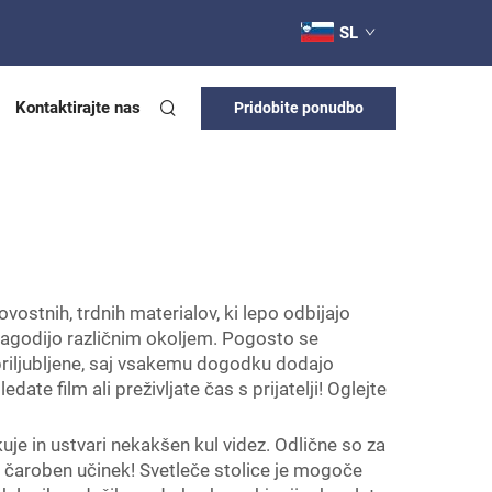
SL
Kontaktirajte nas
Pridobite ponudbo
ovostnih, trdnih materialov, ki lepo odbijajo
rilagodijo različnim okoljem. Pogosto se
 priljubljene, saj vsakemu dogodku dodajo
ate film ali preživljate čas s prijatelji! Oglejte
ikuje in ustvari nekakšen kul videz. Odlične so za
amo čaroben učinek! Svetleče stolice je mogoče