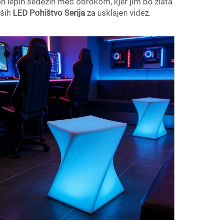
eh lepih sedežih med obrokom, kjer jim bo zlata
aših
LED Pohištvo Serija
za usklajen videz.