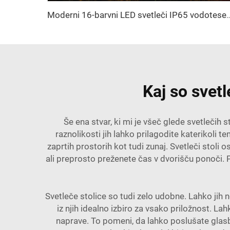
Moderni 16-barvni LED svetleči IP65 vodotesen PE plastični pult s pultičnim
Kaj so svet
Še ena stvar, ki mi je všeč glede svetlečih st
raznolikosti jih lahko prilagodite katerikol
zaprtih prostorih kot tudi zunaj. Svetleči stoli 
ali preprosto preženete čas v dvorišču ponoči. Pr
Svetleče stolice so tudi zelo udobne. Lahko jih 
iz njih idealno izbiro za vsako priložnost. La
naprave. To pomeni, da lahko poslušate glas