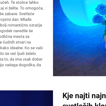
lučeh. Te stolice lahko
kaj vi želite. To omogoča,
aše zabave. Svetleče
 rojstni dan. Mlađe
o bolj romantično ozračje
dogodek naredile še
o odlična mesta za
e čudnih stvari na
ekako idealne. Ko se vaši
odo še več ljudi želelo
 za to, da ima vsak dober
cijo vašega dogodka, da
Kje najti naj