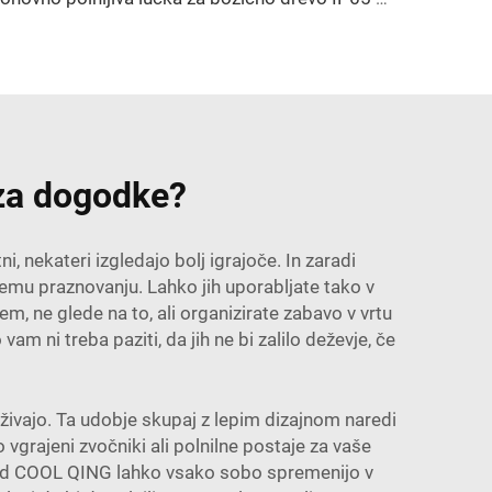
 za dogodke?
ni, nekateri izgledajo bolj igrajoče. In zaradi
emu praznovanju. Lahko jih uporabljate tako v
em, ne glede na to, ali organizirate zabavo v vrtu
m ni treba paziti, da jih ne bi zalilo deževje, če
uživajo. Ta udobje skupaj z lepim dizajnom naredi
 vgrajeni zvočniki ali polnilne postaje za vaše
e od COOL QING lahko vsako sobo spremenijo v