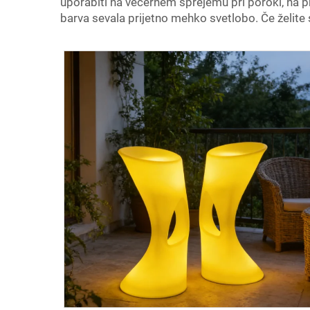
uporabiti na večernem sprejemu pri poroki, na p
barva sevala prijetno mehko svetlobo. Če želite 