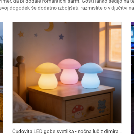
rimer, da bi dodale romantični šarm. Gosti lahko sedijo na t
svoj dogodek še dodatno izboljšati, razmislite o vključitvi n
Čudovita LED gobe svetilka - nočna luč z dimiranjem, popoln darilo za otroke, zabave in okras doma