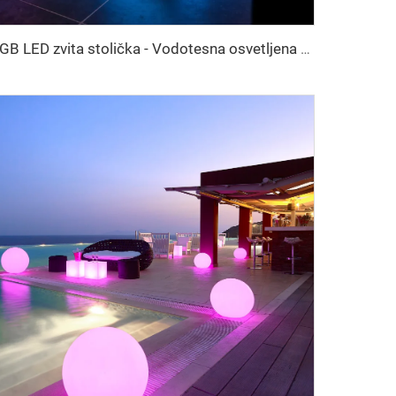
RGB LED zvita stolička - Vodotesna osvetljena stol in stranska miza za dogodke v zaprtih in odprtih prostorih