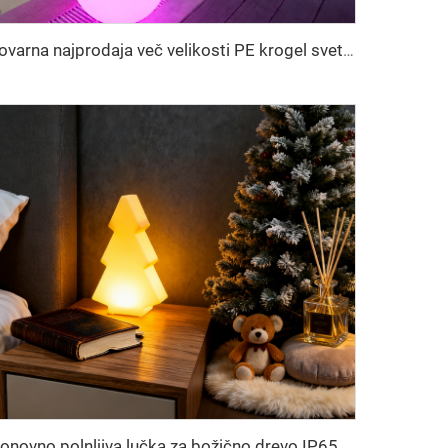
Tovarna najprodaja več velikosti PE krogel svetilk, okolju prijazna, vodotesna baterijska RGB za bar, pohištvo, zabave, dogodke, park, KTV dekoracijo
Ponovno polnljiva lučka za božično drevo IP65 okolju prijazna LED nočna lučka z daljinskim upravljalnikom