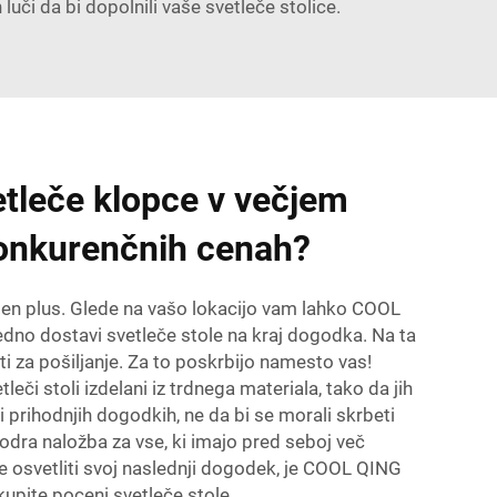
 luči
da bi dopolnili vaše svetleče stolice.
vetleče klopce v večjem
onkurenčnih cenah?
en plus. Glede na vašo lokacijo vam lahko COOL
dno dostavi svetleče stole na kraj dogodka. Na ta
ti za pošiljanje. Za to poskrbijo namesto vas!
leči stoli izdelani iz trdnega materiala, tako da jih
i prihodnjih dogodkih, ne da bi se morali skrbeti
dra naložba za vse, ki imajo pred seboj več
te osvetliti svoj naslednji dogodek, je COOL QING
kupite poceni svetleče stole.