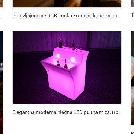
ponovno polnljiva PE RGB LED krogla 15 cm
Pojavljajoča se RGB kocka krogelni kolut za bar kocke Po meri narejena mobilna LED svetilka s funkcijo daljinskega krmiljenja IP65 za hotele, božične zabave
Elegantna moderna hladna LED pultna miza, trpežna plastična svetleča miza za zabave, stilsko pohištvo za domač bar