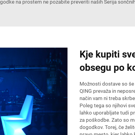
 dogodke na prostem ne pozabite preveriti naših
Serija sončnih
Kje kupiti s
obsegu po k
Možnosti dostave so še 
QING prevaža in neposre
način vam ni treba skrbe
Poleg tega so njihovi svet
lahko uporabljate tudi pr
za poškodbe. Zato so mo
dogodkov. Torej, če želi
pravo mesto, kjer lahko 