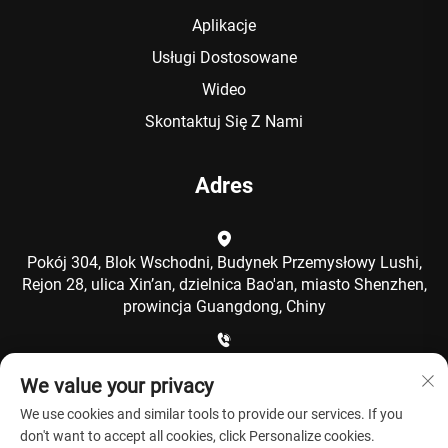
Aplikacje
Usługi Dostosowane
Wideo
Skontaktuj Się Z Nami
Adres
Pokój 304, Blok Wschodni, Budynek Przemysłowy Lushi,
Rejon 28, ulica Xin’an, dzielnica Bao'an, miasto Shenzhen,
prowincja Guangdong, Chiny
+86-15986792249
We value your privacy
We use cookies and similar tools to provide our services. If you
[email protected]
don't want to accept all cookies, click Personalize cookies.