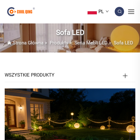
PL
Sofa LED
Strona Główna
>
Produkty
>
Seria Mebli LED
>
Sofa LED
WSZYSTKIE PRODUKTY