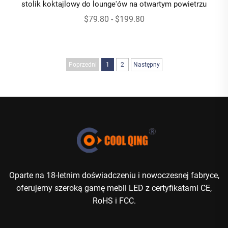
stolik koktajlowy do lounge'ów na otwartym powietrzu
$79.80 - $199.80
Poprzedni
1
2
Następny
Oparte na 18-letnim doświadczeniu i nowoczesnej fabryce,
oferujemy szeroką gamę mebli LED z certyfikatami CE,
RoHS i FCC.