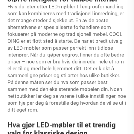
Hvis du leter etter LED-møbler til engrosforhandling
som kan kombineres med tradisjonell innredning, er
det mange steder å sjekke ut. En av de beste
alternativene er spesialiserte forhandlere som
fokuserer på moderne og tradisjonell møbel. COOL
QING er et flott sted å starte. De har et bredt utvalg
av LED-møbler som passer perfekt inn i tidløse
interiører. Når du kjøper engros, finner du ofte bedre
priser – noe som er bra hvis du innredar hele et rom
eller til og med hele hjemmet ditt. Det er klokt å
sammenligne priser og stilarter hos ulike butikker.
På denne måten ser du hva som passer best
sammen med den eksisterende møbelen din. Noen
nettbutikker lar deg se varene i ulike innstillinger, noe
som hjelper deg å forestille deg hvordan de vil se ut i
ditt eget rom.
Hva gjør LED-møbler til et trendig
valg for klassiske design