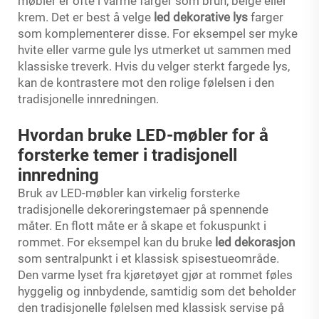
møbler er ofte i varme farger som brun, beige eller
krem. Det er best å velge
led dekorative lys
farger
som komplementerer disse. For eksempel ser myke
hvite eller varme gule lys utmerket ut sammen med
klassiske treverk. Hvis du velger sterkt fargede lys,
kan de kontrastere mot den rolige følelsen i den
tradisjonelle innredningen.
Hvordan bruke LED-møbler for å
forsterke temer i tradisjonell
innredning
Bruk av LED-møbler kan virkelig forsterke
tradisjonelle dekoreringstemaer på spennende
måter. En flott måte er å skape et fokuspunkt i
rommet. For eksempel kan du bruke
led dekorasjon
som sentralpunkt i et klassisk spisestueområde.
Den varme lyset fra kjøretøyet gjør at rommet føles
hyggelig og innbydende, samtidig som det beholder
den tradisjonelle følelsen med klassisk servise på