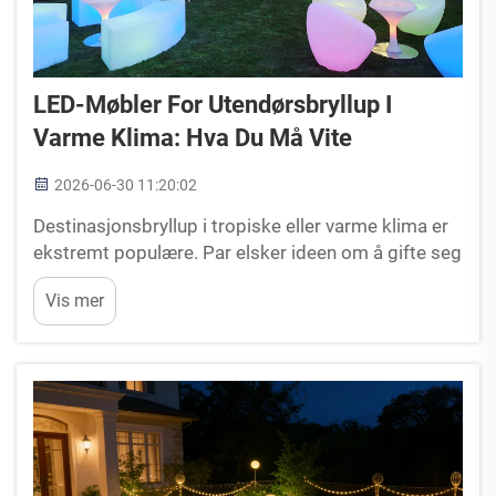
LED-Møbler For Utendørsbryllup I
Varme Klima: Hva Du Må Vite
2026-06-30 11:20:02
Destinasjonsbryllup i tropiske eller varme klima er
ekstremt populære. Par elsker ideen om å gifte seg
på en solfylt strand, en frodig resorts gressplæne
Vis mer
eller et historisk gods på sommerens varmeste tid.
Men for arrangementplanleggere og utleiefirma...