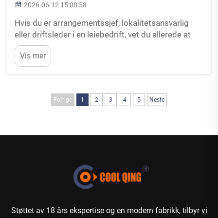
2026-06-12 15:00:58
Hvis du er arrangementssjef, lokalitetsansvarlig
eller driftsleder i en leiebedrift, vet du allerede at
cocktailbord er arbeidshestene i
Vis mer
vertskapsbransjen. De gir gjestene et sted å
samles, sette ned sine drikker og sosialisere uten å
ta ...
Forrige
1
2
3
4
5
Neste
Støttet av 18 års ekspertise og en modern fabrikk, tilbyr vi