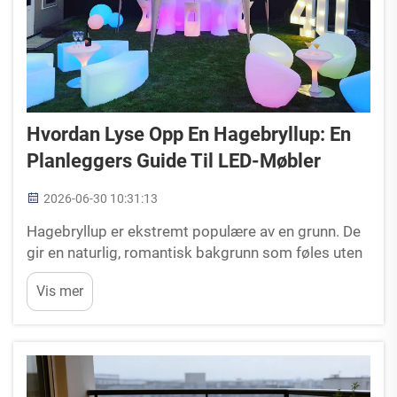
Hvordan Lyse Opp En Hagebryllup: En
Planleggers Guide Til LED-Møbler
2026-06-30 10:31:13
Hagebryllup er ekstremt populære av en grunn. De
gir en naturlig, romantisk bakgrunn som føles uten
anstrengelse vakker om dagen. Men som
Vis mer
arrangementplanlegger vet du at den egentlige
utfordringen begynner når solen går ned. En hage
om natten...