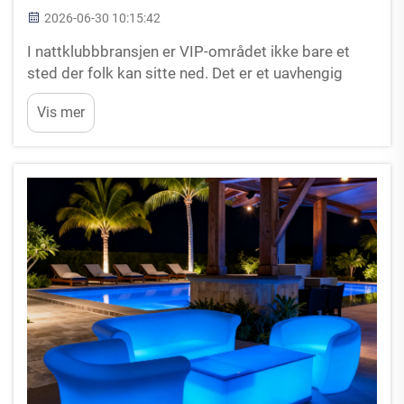
2026-06-30 10:15:42
I nattklubbbransjen er VIP-området ikke bare et
sted der folk kan sitte ned. Det er et uavhengig
inntektsområde. Når det er designet riktig, er
Vis mer
gjestene mer enn villige til å betale en premium
bare for å være inne i det. Men her er knepet: du
kan...