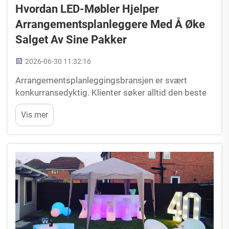
Hvordan LED-Møbler Hjelper
Arrangementsplanleggere Med Å Øke
Salget Av Sine Pakker
2026-06-30 11:32:16
Arrangementsplanleggingsbransjen er svært
konkurransedyktig. Klienter søker alltid den beste
mulige opplevelsen til laveste mulige pris. Når du
Vis mer
presenterer et forslag, vil klienten nesten alltid
prøve å forhandle ned budsjettet. Hvis du ønsker å
...