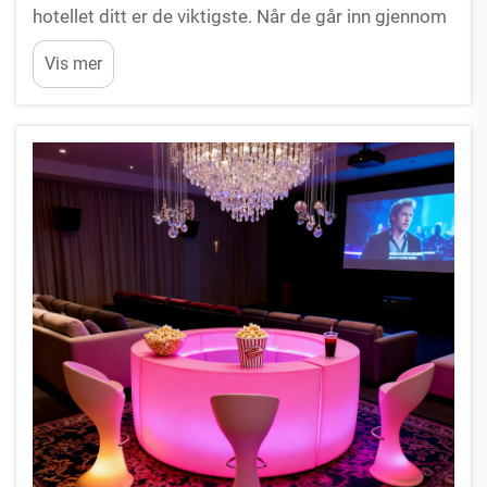
hotellet ditt er de viktigste. Når de går inn gjennom
hoveddøren, vurderer de umiddelbart kvaliteten,
Vis mer
renheten og stemningen på eiendommen din. Hvis
foyeren din føles mørk, utdatert eller tom...