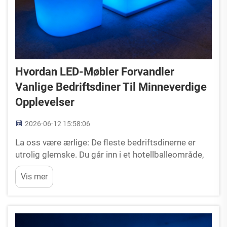
Hvordan LED-Møbler Forvandler
Vanlige Bedriftsdiner Til Minneverdige
Opplevelser
2026-06-12 15:58:06
La oss være ærlige: De fleste bedriftsdinerne er
utrolig glemske. Du går inn i et hotellballeområde,
finner din tildelte plass ved et rundt bord dekket
Vis mer
med en hvit duk, lytter til noen taler og reiser hjem.
Belysningen er vanligvis svak, ...