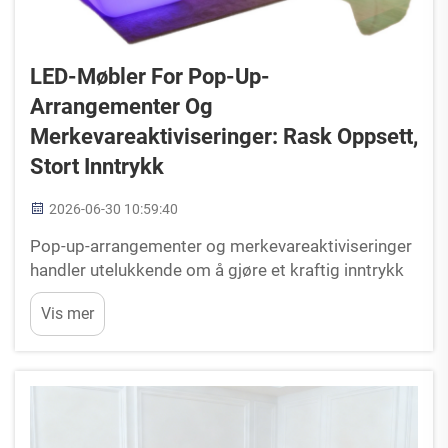
LED-Møbler For Pop-Up-
Arrangementer Og
Merkevareaktiviseringer: Rask Oppsett,
Stort Inntrykk
2026-06-30 10:59:40
Pop-up-arrangementer og merkevareaktiviseringer
handler utelukkende om å gjøre et kraftig inntrykk
på veldig kort tid. Du kan ha lokalen til disposisjon i
Vis mer
bare et weekend, eller til og med bare noen få
timer. Målet er å skape en innvirkende, fotogen
opplevelse som får folk til å stanse opp...