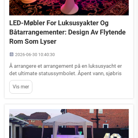
LED-Møbler For Luksusyakter Og
Båtarrangementer: Design Av Flytende
Rom Som Lyser
2026-06-30 10:40:30
Å arrangere et arrangement på en luksusyacht er
det ultimate statussymbolet. Åpent vann, sjøbris
og eksklusiviteten med et privat fartøy skaper en
Vis mer
opplevelse som et sted på land enkelt ikke kan
matche. Men å utstyre en yacht for et high-end-
arrangement er...