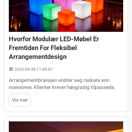
Hvorfor Modulær LED-Møbel Er
Fremtiden For Fleksibel
Arrangementdesign
2026-06-30 11:48:41
Arrangementbransjen endrer seg raskare enn
noensinne. Klienter krever høygradig tilpassede,
dynamiske rom, og forventer at lokaler skal kunne
Vis mer
tilpasse seg deres spesifikke behov umiddelbart.
Hvis du eier et arrangementslokale eller driver et
utleieforetak, er det kostbart å kjøpe faste,
ensformige ...