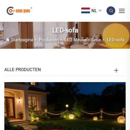
NL
LED-sofa
Startpagina
>
Producten
>
LED Meubels Serie
>
LED-sofa
ALLE PRODUCTEN