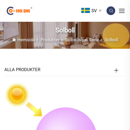
SV
Solboll
Hemsida
>
Produkter
>
Solcellsljus Serie
>
Solboll
ALLA PRODUKTER