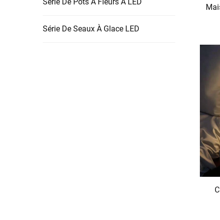
Série De Pots À Fleurs À LED
Mai
Série De Seaux À Glace LED
C