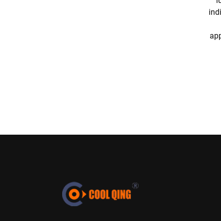
l
ind
app