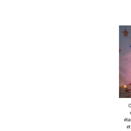
C
éta
et