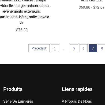
umineux LED, chaise canapé
arrondis LED
ividuelle, usage maison, salon,
$69.80 - $72.69
événements extérieurs,
artements, hôtel, salle, cave à
vin
$75.90
...
Précédent
1
5
6
7
8
Produits
Liens rapides
Série De Lumières
À Propos De Nous