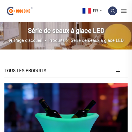
FR
Série de seaux à glace LED
Page d’accueil
>
Produits
>
Série de seaux à glace LED
TOUS LES PRODUITS