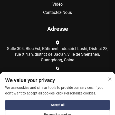
Vidéo
Contactez-Nous
Adresse
Salle 304, Bloc Est, Bâtiment industriel Lushi, District 28,
rue Xin’an, district de Bao'an, ville de Shenzhen,
Guangdong, Chine
+86-15986792249
We value your privacy
We use cookies and similar tools to provide our services. If you
[email protected]
don't want to accept all cookies, click Personalize cookies.
Accept all
Copyright © Shenzhen Coolqing Technology Co., Ltd. Tous
Personalize cookies