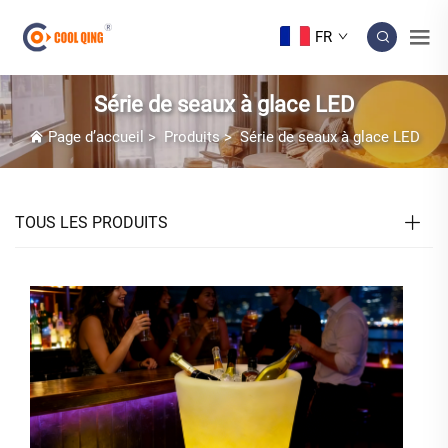
FR
Série de seaux à glace LED
Page d’accueil
>
Produits
>
Série de seaux à glace LED
TOUS LES PRODUITS