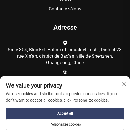
Contactez-Nous
Adresse
Salle 304, Bloc Est, Bâtiment industriel Lushi, District 28,
rue Xin’an, district de Bao'an, ville de Shenzhen,
Guangdong, Chine
+86-15986792249
We value your privacy
We use cookies and similar tools to provide our services. If you
[email protected]
don't want to accept all cookies, click Personalize cookies.
Accept all
Copyright © Shenzhen Coolqing Technology Co., Ltd. Tous
Personalize cookies
droits réservés -
Politique de confidentialité
-
Blogue